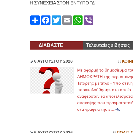
Η ΣΥΝΕΧΕΙΑ ΣΤΟΝ ΕΝΤΥΠΟ "Δ"
Share
Facebook
Twitter
Email
WhatsApp
Viber
ΔΙΑΒΑΣΤΕ
Τελευταίες ειδήσεις
6 ΑΥΓΟΥΣΤΟΥ 2026
ΚΟΙΝ
Με αφορμή το δημοσίευμα το
ΔΗΜΟΚΡΑΤΗ της περασμένη
Τετάρτης με τίτλο «Υπό στενή
παρακολούθηση» στο οποίο
αναφερόταν τα αποτελέσματα
σύσκεψης που πραγματοποι
στα γραφεία της ετ...
6 ΑΥΓΟΥΣΤΟΥ 2026
ΠΟΛΙΤΙ