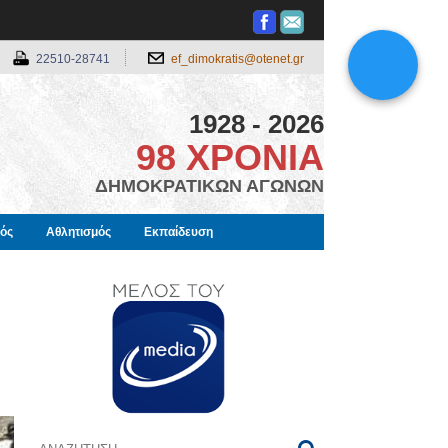
22510-28741
ef_dimokratis@otenet.gr
1928 - 2026
98 ΧΡΟΝΙΑ
ΔΗΜΟΚΡΑΤΙΚΩΝ ΑΓΩΝΩΝ
μός
Αθλητισμός
Εκπαίδευση