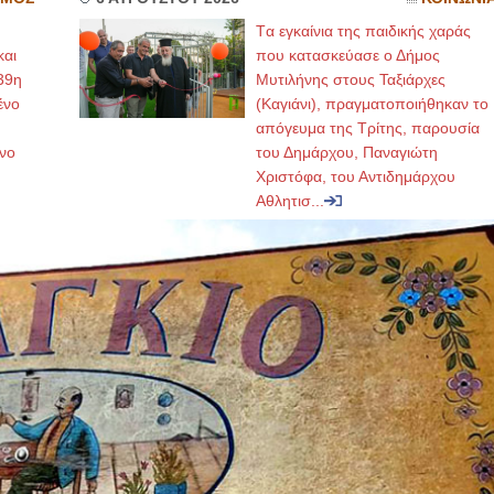
Tα εγκαίνια της παιδικής χαράς
και
που κατασκεύασε ο Δήμος
39η
Μυτιλήνης στους Ταξιάρχες
ένο
(Καγιάνι), πραγματοποιήθηκαν το
απόγευμα της Τρίτης, παρουσία
νο
του Δημάρχου, Παναγιώτη
Χριστόφα, του Αντιδημάρχου
Αθλητισ...