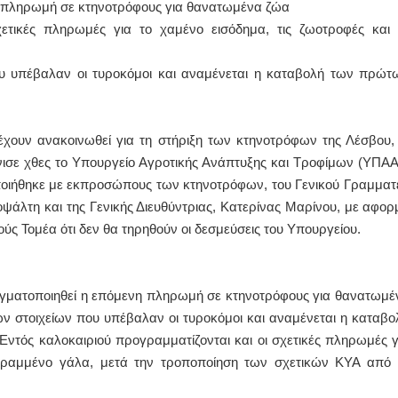
 πληρωμή σε κτηνοτρόφους για θανατωμένα ζώα
ετικές πληρωμές για το χαμένο εισόδημα, τις ζωοτροφές και 
ΙΩΑΝΝΗΣ Α. ΜΑΛΛΙΑΣ
ΧΕΙΡΟΥΡΓΟΣ
υ υπέβαλαν οι τυροκόμοι και αναμένεται η καταβολή των πρώτ
ΟΦΘΑΛΜΙΑΤΡΟΣ
Διδάκτωρ Ιατρικής Σχολής
Πανεπιστημίου Αθηνών
Καλλιπόλεως 3,Νέα Σμύρνη,
τηλ:210-9320215
έχουν ανακοινωθεί για τη στήριξη των κτηνοτρόφων της Λέσβου, 
Καβέτσου 10, Μυτιλήνη, τηλ:
2251038065
ίνισε χθες το Υπουργείο Αγροτικής Ανάπτυξης και Τροφίμων (ΥΠΑΑ
οιήθηκε με εκπροσώπους των κτηνοτρόφων, του Γενικού Γραμματ
Χειρουργός Ωτορινολαρυγγολόγος
άλτη και της Γενικής Διευθύντριας, Κατερίνας Μαρίνου, με αφορ
Έλενα Μπούμπα
 Τομέα ότι δεν θα τηρηθούν οι δεσμεύσεις του Υπουργείου.
Στρατιωτικός Ιατρός
Διδ.Παν.Αθηνών
Διπλωματούχος Ευρ.Ακαδημίας
Πάρνηθας 95-97 Αχαρναί
2102467085 & 6938502258
αγματοποιηθεί η επόμενη πληρωμή σε κτηνοτρόφους για θανατωμέ
email- elenboumpa@gmail.com
ν στοιχείων που υπέβαλαν οι τυροκόμοι και αναμένεται η καταβο
ός καλοκαιριού προγραμματίζονται και οι σχετικές πληρωμές γ
στραμμένο γάλα, μετά την τροποποίηση των σχετικών ΚΥΑ από 