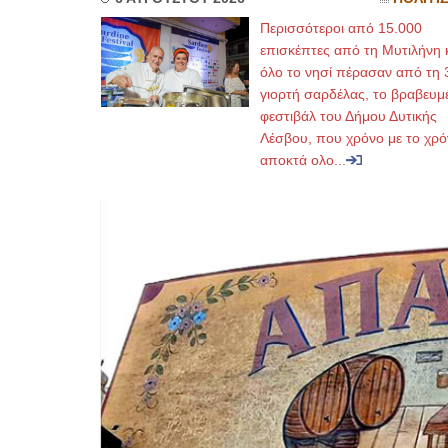
Περισσότεροι από 15.000
επισκέπτες από τη Μυτιλήνη 
όλο το νησί πέρασαν από τη 
γιορτή σαρδέλας, το βραβευμ
φεστιβάλ του Δήμου Δυτικής
Λέσβου, που χρόνο με το χρό
αποκτά ολο...