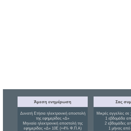
Άμεση ενημέρωση
Σας συμ
Δυνατή Ετήσια ηλεκτρονική αποστολή
Μικρές αγγελίες σε 
της εφημερίδας «Δ»
1 εβδομάδα απ
Μηνιαία ηλεκτρονική αποστολή της
2 εβδομάδες α
εφημερίδας «Δ» 10Ε (+4% Φ.Π.Α)
1 μήνας από