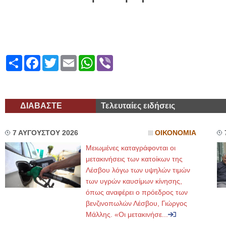
Share
Facebook
Twitter
Email
WhatsApp
Viber
ΔΙΑΒΑΣΤΕ
Τελευταίες ειδήσεις
7 ΑΥΓΟΥΣΤΟΥ 2026
ΟΙΚΟΝΟΜΙΑ
Μειωμένες καταγράφονται οι
μετακινήσεις των κατοίκων της
Λέσβου λόγω των υψηλών τιμών
των υγρών καυσίμων κίνησης,
όπως αναφέρει ο πρόεδρος των
βενζινοπωλών Λέσβου, Γιώργος
Μάλλης. «Οι μετακινήσε...