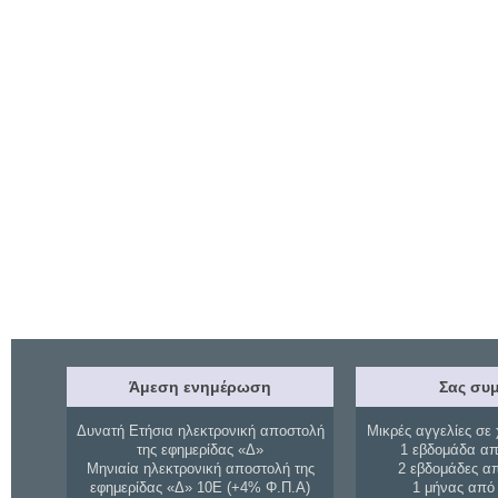
Άμεση ενημέρωση
Σας συμ
Δυνατή Ετήσια ηλεκτρονική αποστολή
Μικρές αγγελίες σε 
της εφημερίδας «Δ»
1 εβδομάδα απ
Μηνιαία ηλεκτρονική αποστολή της
2 εβδομάδες α
εφημερίδας «Δ» 10Ε (+4% Φ.Π.Α)
1 μήνας από