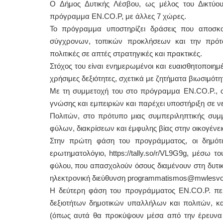
Ο Δήμος Δυτικής Λέσβου, ως μέλος του Δικτύο
πρόγραμμα EN.CO.P, με άλλες 7 χώρες.
Το πρόγραμμα υποστηρίζει δράσεις που αποσκ
σύγχρονων, τοπικών προκλήσεων και την πρότα
πολιτικές σε απτές στρατηγικές και πρακτικές.
Στόχος του είναι ενημερωμένοι και ευαισθητοποιη
χρήσιμες δεξιότητες, σχετικά με ζητήματα βιωσιμότη
Με τη συμμετοχή του στο πρόγραμμα EN.CO.P., ο
γνώσης και εμπειριών και παρέχει υποστήριξη σε ν
Πολιτών, στο πρότυπο μιας συμπεριληπτικής συμ
φύλων, διακρίσεων και έμφυλης βίας στην οικογένει
Στην πρώτη φάση του προγράμματος, οι δημότε
ερωτηματολόγιο, https://tally.so/r/VL9G9g, μέσω
φύλου, που απασχολούν όσους διαμένουν στη δυτικ
ηλεκτρονική διεύθυνση programmatismos@mwlesvos
Η δεύτερη φάση του προγράμματος ΕΝ.CO.P. περ
δεξιοτήτων δημοτικών υπαλλήλων και πολιτών, κ
(όπως αυτά θα προκύψουν μέσα από την έρευνα κα