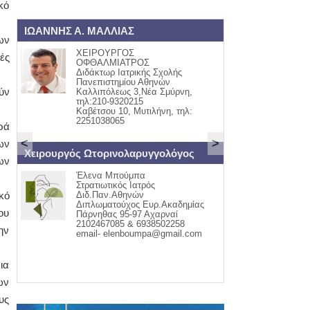
κό
ΙΩΑΝΝΗΣ Α. ΜΑΛΛΙΑΣ
ΟΡΘΟΠΑΙΔΙΚΟ
ων
ΧΕΙΡΟΥΡΓΟΣ
ΓΙΩΡΓ
ές
ΟΦΘΑΛΜΙΑΤΡΟΣ
ΟΡΘΟ
Διδάκτωρ Ιατρικής Σχολής
ΤΡΑΥ
Πανεπιστημίου Αθηνών
ΚΑΒΕΤ
ύν
Καλλιπόλεως 3,Νέα Σμύρνη,
ΤΗΛ:2
τηλ:210-9320215
ΚΙΝ:6
Καβέτσου 10, Μυτιλήνη, τηλ:
2251038065
ρά
<
>
ων
t
Χειρουργός Ωτορινολαρυγγολόγος
ΕΝΔΟΚΡΙΝΟΛΟΓ
ων
Έλενα Μπούμπα
ΑΣΗΜΑ
Στρατιωτικός Ιατρός
ΜΟΥΦ
κό
Διδ.Παν.Αθηνών
θυρεο
Διπλωματούχος Ευρ.Ακαδημίας
Διαβή
ου
Πάρνηθας 95-97 Αχαρναί
Οστεο
2102467085 & 6938502258
Έμμην
ην
email- elenboumpa@gmail.com
ΚΑΒΕΤ
ΠΑΠΑ
22510-
ια
ων
υς