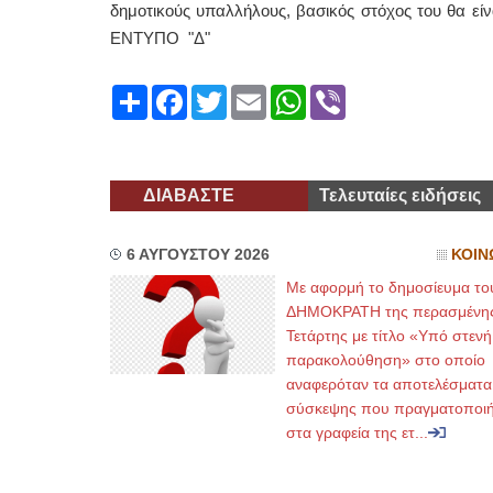
δημοτικούς υπαλλήλους, βασικός στόχος του θα 
ΕΝΤΥΠΟ "Δ"
Share
Facebook
Twitter
Email
WhatsApp
Viber
ΔΙΑΒΑΣΤΕ
Τελευταίες ειδήσεις
6 ΑΥΓΟΥΣΤΟΥ 2026
ΚΟΙΝ
Με αφορμή το δημοσίευμα το
ΔΗΜΟΚΡΑΤΗ της περασμένη
Τετάρτης με τίτλο «Υπό στενή
παρακολούθηση» στο οποίο
αναφερόταν τα αποτελέσματα
σύσκεψης που πραγματοποι
στα γραφεία της ετ...