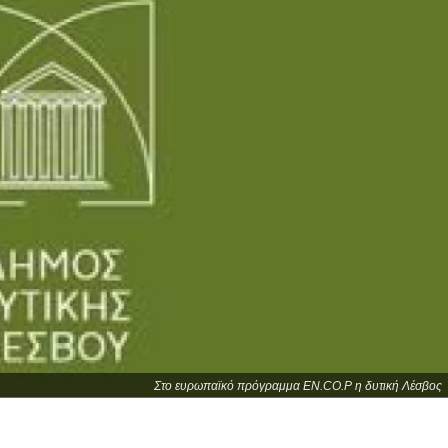
Στο ευρωπαϊκό πρόγραμμα EN.CO.P η δυτική Λέσβος