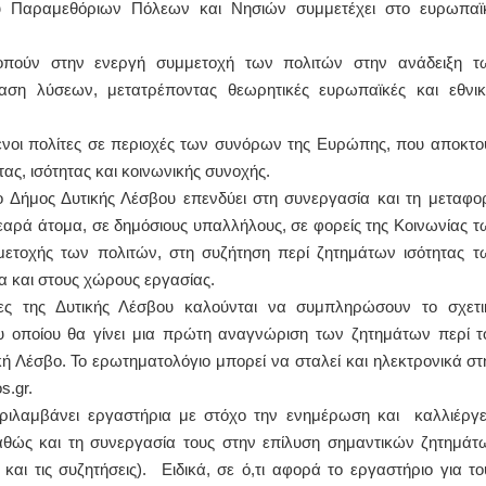
υ Παραμεθόριων Πόλεων και Νησιών συμμετέχει στο ευρωπαϊ
ΕΙΔΙΚΟΣ ΚΑΡΔΙΟΛΟΓΟΣ
οπούν στην ενεργή συμμετοχή των πολιτών στην ανάδειξη τ
ΚΩΝΣΤΑΝΤΙΝΟΣ Ε. ΑΡΩΝΗΣ
ση λύσεων, μετατρέποντας θεωρητικές ευρωπαϊκές και εθνικ
Holter πίεσης και ρυθμού
Δοκιμασία κοπώσεως Φορητός
υπέρηχος
μένοι πολίτες σε περιοχές των συνόρων της Ευρώπης, που αποκτο
Μυτιλήνη Βουρνάζων 2
τηλ.2251302311
τας, ισότητας και κοινωνικής συνοχής.
Γέρα:Παπάδος τηλ.22510-83600
aroniskos@gmail.com
 Δήμος Δυτικής Λέσβου επενδύει στη συνεργασία και τη μεταφο
εαρά άτομα, σε δημόσιους υπαλλήλους, σε φορείς της Κοινωνίας τ
Φυσικοθεραπεύτρια Manual Therapis
μετοχής των πολιτών, στη συζήτηση περί ζητημάτων ισότητας τ
Σταυρουλάκη-Γαλάτη Ιφιγένεια
α και στους χώρους εργασίας.
Πτυχιούχος Φυσικοθεραπείας
ς της Δυτικής Λέσβου καλούνται να συμπληρώσουν το σχετι
ΑΤΕΙ Θεσσαλονίκης-PAMP
Σύμβαση με ΕΟΠΥΥ
 του οποίου θα γίνει μια πρώτη αναγνώριση των ζητημάτων περί τ
Ασκληπιού 39 Χρυσομαλλούσα
Μυτιλήνη
ή Λέσβο. Το ερωτηματολόγιο μπορεί να σταλεί και ηλεκτρονικά στ
τηλ. 22510-54898- 6977957180
.gr.
ιλαμβάνει εργαστήρια με στόχο την ενημέρωση και καλλιέργε
αθώς και τη συνεργασία τους στην επίλυση σημαντικών ζητημάτ
ι τις συζητήσεις). Ειδικά, σε ό,τι αφορά το εργαστήριο για το