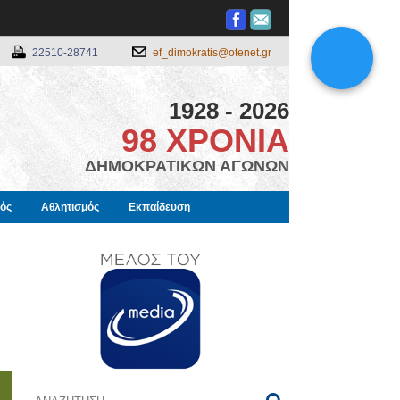
22510-28741
ef_dimokratis@otenet.gr
1928 - 2026
98 ΧΡΟΝΙΑ
ΔΗΜΟΚΡΑΤΙΚΩΝ ΑΓΩΝΩΝ
μός
Αθλητισμός
Εκπαίδευση