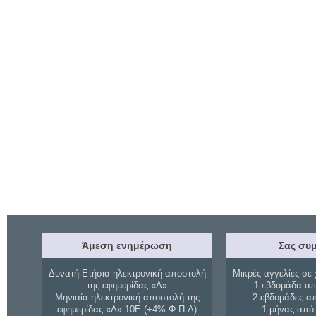
Άμεση ενημέρωση
Σας συμ
Δυνατή Ετήσια ηλεκτρονική αποστολή
Μικρές αγγελίες σε 
της εφημερίδας «Δ»
1 εβδομάδα απ
Μηνιαία ηλεκτρονική αποστολή της
2 εβδομάδες α
εφημερίδας «Δ» 10Ε (+4% Φ.Π.Α)
1 μήνας από