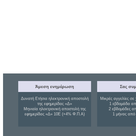
Άμεση ενημέρωση
Σας συμ
Δυνατή Ετήσια ηλεκτρονική αποστολή
Μικρές αγγελίες σε 
της εφημερίδας «Δ»
1 εβδομάδα απ
Μηνιαία ηλεκτρονική αποστολή της
2 εβδομάδες α
εφημερίδας «Δ» 10Ε (+4% Φ.Π.Α)
1 μήνας από