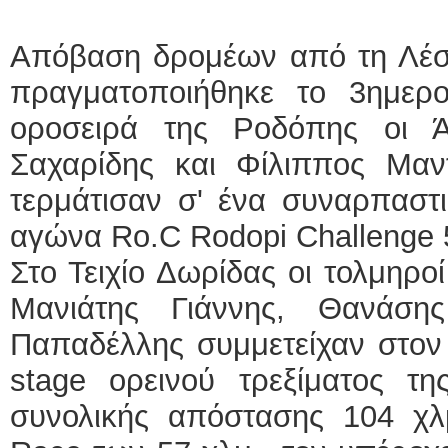
ΕΙΔΙΚΟΣ ΚΑΡΔΙΟΛΟΓΟΣ
Απόβαση δρομέων από τη Λέσ
ΚΩΝΣΤΑΝΤΙΝΟΣ
πραγματοποιήθηκε το 3ημερ
Holter πίεσης κα
Δοκιμασία κοπώ
οροσειρά της Ροδόπης οι 
υπέρηχος
Μυτιλήνη Βουρν
τηλ.2251302311
Σαχαρίδης και Φίλιππος Μαν
Γέρα:Παπάδος τ
aroniskos@gmai
τερμάτισαν σ' ένα συναρπαστ
Φυσικοθεραπεύτρια Manu
αγώνα Ro.C Rodopi Challenge 
Σταυρουλάκη-Γαλ
Στο Τειχίο Δωρίδας οι τολμηρο
Πτυχιούχος Φυσι
ΑΤΕΙ Θεσσαλον
Σύμβαση με ΕΟ
Μανιάτης Γιάννης, Θανάση
Ασκληπιού 39 Χ
Μυτιλήνη
Παπαδέλλης συμμετείχαν στον
τηλ. 22510-5489
stage ορεινού τρεξίματος τη
συνολικής απόστασης 104 χλμ.