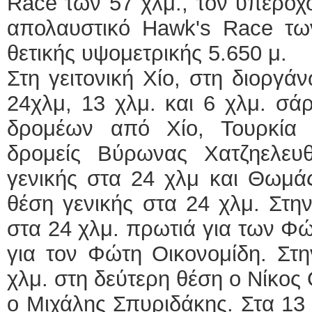
Race των 57 χλμ., τον υπέροχο
απολαυστικό Hawk's Race των
θετικής υψομετρικής 5.650 μ.
Στη γειτονική Χίο, στη διοργά
24χλμ, 13 χλμ. και 6 χλμ. σά
δρομέων από Χίο, Τουρκία 
δρομείς Βύρωνας Χατζηελευ
γενικής στα 24 χλμ και Θωμά
θέση γενικής στα 24 χλμ. Στην
στα 24 χλμ. πρωτιά για των Φώ
για τον Φώτη Οικονομίδη. Στη
χλμ. στη δεύτερη θέση ο Νίκος 
ο Μιχάλης Σπυριδάκης. Στα 13 