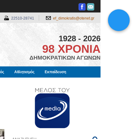
22510-28741
ef_dimokratis@otenet.gr
1928 - 2026
98 ΧΡΟΝΙΑ
ΔΗΜΟΚΡΑΤΙΚΩΝ ΑΓΩΝΩΝ
μός
Αθλητισμός
Εκπαίδευση