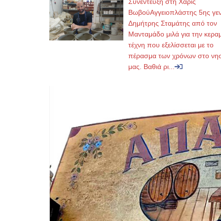
Συνέντευξη στη Χάρις
ΒωβούΑγγειοπλάστης 5ης γεν
Δημήτρης Σταμάτης από τον
Μανταμάδο μιλά για την κερα
τέχνη που εξελίσσεται με το
πέρασμα των χρόνων στο νησ
μας. Βαθιά ρι...