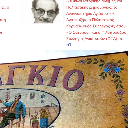
-Οι Φίλοι Ιστορικής Μνήμης και
ιάς ο
Πολιτιστικής Δημιουργίας, το
Αναγνωστήριο Αγιάσου «Η
μική
Ανάπτυξη», ο Πολιτιστικός
Καρναβαλικός Σύλλογος Αγιάσου
ί
«Ο Σάτυρος» και ο Φιλοπρόοδος
Σύλλογος Αγιασωτών (ΦΣΑ) -σ...