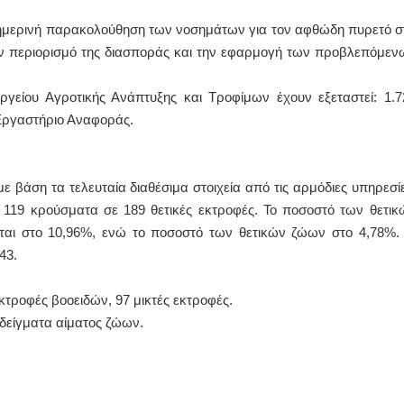
καθημερινή παρακολούθηση των νοσημάτων για τον αφθώδη πυρετό σ
ΙΩΑΝΝΗΣ Α. ΜΑΛΛΙΑΣ
τον περιορισμό της διασποράς και την εφαρμογή των προβλεπόμεν
ΧΕΙΡΟΥΡΓΟΣ
ΟΦΘΑΛΜΙΑΤΡΟΣ
Διδάκτωρ Ιατρικής Σχολής
γείου Αγροτικής Ανάπτυξης και Τροφίμων έχουν εξεταστεί: 1.7
Πανεπιστημίου Αθηνών
 Εργαστήριο Αναφοράς.
Καλλιπόλεως 3,Νέα Σμύρνη,
τηλ:210-9320215
Καβέτσου 10, Μυτιλήνη, τηλ:
2251038065
βάση τα τελευταία διαθέσιμα στοιχεία από τις αρμόδιες υπηρεσίε
Χειρουργός Ωτορινολαρυγγολόγος
ί 119 κρούσματα σε 189 θετικές εκτροφές. Το ποσοστό των θετικ
Έλενα Μπούμπα
ται στο 10,96%, ενώ το ποσοστό των θετικών ζώων στο 4,78%.
Στρατιωτικός Ιατρός
43.
Διδ.Παν.Αθηνών
Διπλωματούχος Ευρ.Ακαδημίας
Πάρνηθας 95-97 Αχαρναί
2102467085 & 6938502258
κτροφές βοοειδών, 97 μικτές εκτροφές.
email- elenboumpa@gmail.com
δείγματα αίματος ζώων.