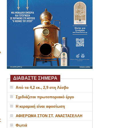
Α
ΔΙΑΒΑΣΤΕ ΣΗΜΕΡΑ
Από τα 4,2 εκ., 2,9 στη Λέσβο
Σχεδιάζεται πρωτοποριακό έργο
Η κεραμική είναι αφοσίωση
ΑΦΙΕΡΩΜΑ ΣΤΟΝ ΣΤ. ΑΝΑΣΤΑΣΕΛΛΗ
Σ
Φωτιά