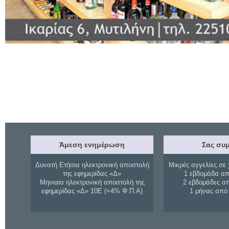
Άμεση ενημέρωση
Σας συμ
Δυνατή Ετήσια ηλεκτρονική αποστολή
Μικρές αγγελίες σε 
της εφημερίδας «Δ»
1 εβδομάδα απ
Μηνιαία ηλεκτρονική αποστολή της
2 εβδομάδες α
εφημερίδας «Δ» 10Ε (+4% Φ.Π.Α)
1 μήνας από