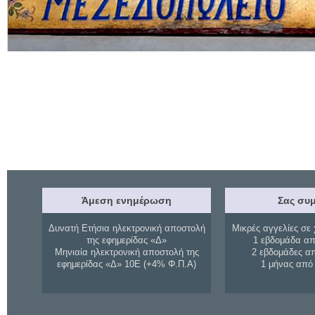
Άμεση ενημέρωση
Σας συμ
Δυνατή Ετήσια ηλεκτρονική αποστολή
Μικρές αγγελίες σε 
της εφημερίδας «Δ»
1 εβδομάδα απ
Μηνιαία ηλεκτρονική αποστολή της
2 εβδομάδες α
εφημερίδας «Δ» 10Ε (+4% Φ.Π.Α)
1 μήνας από