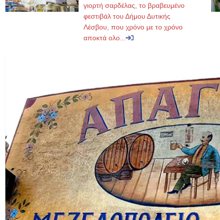
γιορτή σαρδέλας, το βραβευμένο
φεστιβάλ του Δήμου Δυτικής
Λέσβου, που χρόνο με το χρόνο
αποκτά ολο...