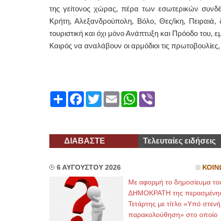
της γείτονος χώρας, πέρα των εσωτερικών συνδέ
Κρήτη, Αλεξανδρούπολη, Βόλο, Θες/ίκη, Πειραιά, δ
τουριστική και όχι μόνο Ανάπτυξη και Πρόοδο του, ε
Καιρός να αναλάβουν οι αρμόδιοι τις πρωτοβουλίες,
Share
Facebook
Twitter
Email
WhatsApp
Viber
ΔΙΑΒΑΣΤΕ
Τελευταίες ειδήσεις
6 ΑΥΓΟΥΣΤΟΥ 2026
ΚΟΙΝ
Με αφορμή το δημοσίευμα το
ΔΗΜΟΚΡΑΤΗ της περασμένη
Τετάρτης με τίτλο «Υπό στενή
παρακολούθηση» στο οποίο