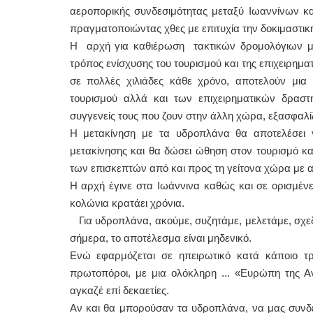
αεροπορικής συνδεσιμότητας μεταξύ Ιωαννίνων κ
πραγματοποιώντας χθες με επιτυχία την δοκιμαστικ
Η αρχή για καθιέρωση τακτικών δρομολόγιων μετα
τρόπος ενίσχυσης του τουρισμού και της επιχειρημα
σε πολλές χιλιάδες κάθε χρόνο, αποτελούν μια 
τουρισμού αλλά και των επιχειρηματικών δραστ
συγγενείς τους που ζουν στην άλλη χώρα, εξασφαλί
Η μετακίνηση με τα υδροπλάνα θα αποτελέσει 
μετακίνησης και θα δώσει ώθηση στον τουρισμό και
των επισκεπτών από και προς τη γείτονα χώρα με α
Η αρχή έγινε στα Ιωάννινα καθώς και σε ορισμένες
κολώνια κρατάει χρόνια.
Για υδροπλάνα, ακούμε, συζητάμε, μελετάμε, σχεδι
σήμερα, το αποτέλεσμα είναι μηδενικό.
Ενώ εφαρμόζεται σε ηπειρωτικό κατά κάποιο τ
πρωτοπόροι, με μια ολόκληρη ... «Ευρώπη της Αν
αγκαζέ επί δεκαετίες.
Αν και θα μπορούσαν τα υδροπλάνα, να μας συνδέ