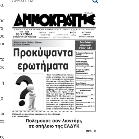
α,
ας
αι
ου
αι
πο
ις
 η
ρι
οι
α»
ές