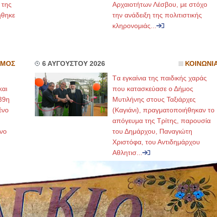
 της
Αρχαιοτήτων Λέσβου, με στόχο
ήθηκε
την ανάδειξη της πολιτιστικής
κληρονομιάς...
ΣΜΟΣ
6 ΑΥΓΟΥΣΤΟΥ 2026
ΚΟΙΝΩΝΙ
Tα εγκαίνια της παιδικής χαράς
και
που κατασκεύασε ο Δήμος
39η
Μυτιλήνης στους Ταξιάρχες
ένο
(Καγιάνι), πραγματοποιήθηκαν το
απόγευμα της Τρίτης, παρουσία
νο
του Δημάρχου, Παναγιώτη
Χριστόφα, του Αντιδημάρχου
Αθλητισ...