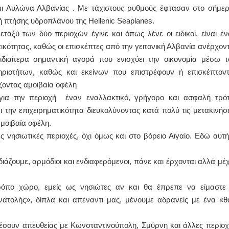
αι Αυλώνα Αλβανίας . Με τάχιστους ρυθμούς έφτασαν στο σήμερ
ή πτήσης υδροπλάνου της Hellenic Seaplanes.
ξύ των δύο περιοχών έγινε και όπως λένε οι ειδικοί, είναι έν
τικότητας, καθώς οι επισκέπτες από την γειτονική Αλβανία ανέρχοντ
ιδιαίτερα σημαντική αγορά που ενισχύει την οικονομία μέσω τ
ηριοτήτων, καθώς και εκείνων που επιστρέφουν ή επισκέπτοντ
ζοντας αμοιβαία οφέλη
για την περιοχή έναν εναλλακτικό, γρήγορο και ασφαλή τρό
 την επιχειρηματικότητα διευκολύνοντας κατά πολύ τις μετακινήσε
μοιβαία οφέλη.
 νησιωτικές περιοχές, όχι όμως και στο βόρειο Αιγαίο. Εδώ αυτή
άζουμε, αρμόδιοι και ενδιαφερόμενοι, πάνε και έρχονται αλλά μέχ
ρόπο χώρο, εμείς ως νησιώτες αν και θα έπρεπε να είμαστε 
ατολής», δίπλα και απέναντι μας, μένουμε αδρανείς με ένα «θ
σουν απευθείας με Κωνσταντινούπολη, Σμύρνη και άλλες περιοχ