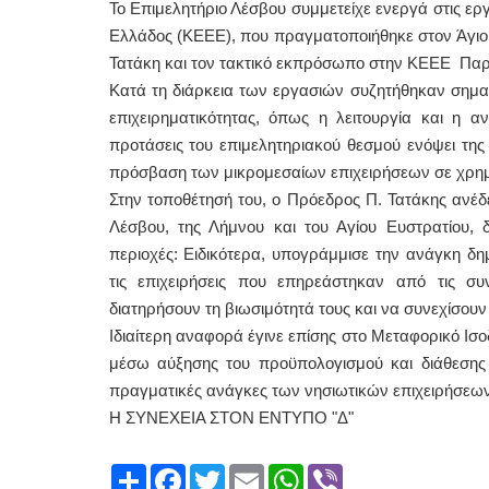
Το Επιμελητήριο Λέσβου συμμετείχε ενεργά στις ερ
Ελλάδος (ΚΕΕΕ), που πραγματοποιήθηκε στον Άγιο
Τατάκη και τον τακτικό εκπρόσωπο στην ΚΕΕΕ Πα
Κατά τη διάρκεια των εργασιών συζητήθηκαν σημα
επιχειρηματικότητας, όπως η λειτουργία και η 
προτάσεις του επιμελητηριακού θεσμού ενόψει τη
πρόσβαση των μικρομεσαίων επιχειρήσεων σε χρημα
Στην τοποθέτησή του, ο Πρόεδρος Π. Τατάκης ανέδει
Λέσβου, της Λήμνου και του Αγίου Ευστρατίου, δ
περιοχές: Ειδικότερα, υπογράμμισε την ανάγκη δ
τις επιχειρήσεις που επηρεάστηκαν από τις σ
διατηρήσουν τη βιωσιμότητά τους και να συνεχίσου
Ιδιαίτερη αναφορά έγινε επίσης στο Μεταφορικό Ισο
μέσω αύξησης του προϋπολογισμού και διάθεσης
πραγματικές ανάγκες των νησιωτικών επιχειρήσεων
Η ΣΥΝΕΧΕΙΑ ΣΤΟΝ ΕΝΤΥΠΟ "Δ"
Share
Facebook
Twitter
Email
WhatsApp
Viber