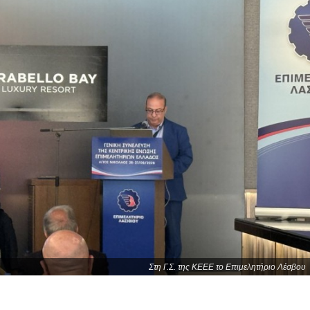
Στη Γ.Σ. της ΚΕΕΕ το Επιμελητήριο Λέσβου