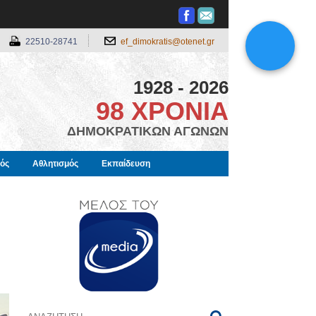
22510-28741
ef_dimokratis@otenet.gr
1928 - 2026
98 ΧΡΟΝΙΑ
ΔΗΜΟΚΡΑΤΙΚΩΝ ΑΓΩΝΩΝ
μός
Αθλητισμός
Εκπαίδευση