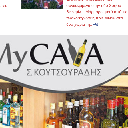
ς για
συγκεκριμένα στην οδό Σοφού
Βενιαμίν – Μάρμαρο, μετά από τις
πλακοστρώσεις που έγιναν στα
δύο χωριά τη...