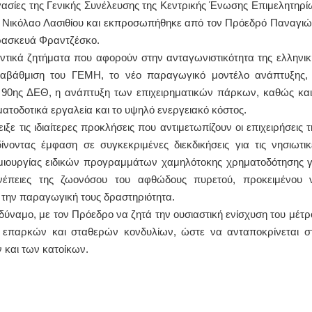
γασίες της Γενικής Συνέλευσης της Κεντρικής Ένωσης Επιμελητηρί
 Νικόλαο Λασιθίου και εκπροσωπήθηκε από τον Πρόεδρό Παναγιώ
ΙΩΑΝΝΗΣ Α. ΜΑΛΛΙΑΣ
ρασκευά Φραντζέσκο.
ΧΕΙΡΟΥΡΓΟΣ
ντικά ζητήματα που αφορούν στην ανταγωνιστικότητα της ελληνικ
ΟΦΘΑΛΜΙΑΤΡΟΣ
Διδάκτωρ Ιατρικής Σχολής
αναβάθμιση του ΓΕΜΗ, το νέο παραγωγικό μοντέλο ανάπτυξης, 
Πανεπιστημίου Αθηνών
ς 90ης ΔΕΘ, η ανάπτυξη των επιχειρηματικών πάρκων, καθώς και
Καλλιπόλεως 3,Νέα Σμύρνη,
τηλ:210-9320215
τοδοτικά εργαλεία και το υψηλό ενεργειακό κόστος.
Καβέτσου 10, Μυτιλήνη, τηλ:
2251038065
ξε τις ιδιαίτερες προκλήσεις που αντιμετωπίζουν οι επιχειρήσεις τ
ίνοντας έμφαση σε συγκεκριμένες διεκδικήσεις για τις νησιωτικ
Χειρουργός Ωτορινολαρυγγολόγος
ημιουργίας ειδικών προγραμμάτων χαμηλότοκης χρηματοδότησης γ
Έλενα Μπούμπα
υνέπειες της ζωονόσου του αφθώδους πυρετού, προκειμένου 
Στρατιωτικός Ιατρός
ν την παραγωγική τους δραστηριότητα.
Διδ.Παν.Αθηνών
Διπλωματούχος Ευρ.Ακαδημίας
δύναμο, με τον Πρόεδρο να ζητά την ουσιαστική ενίσχυση του μέτρ
Πάρνηθας 95-97 Αχαρναί
2102467085 & 6938502258
 επαρκών και σταθερών κονδυλίων, ώστε να ανταποκρίνεται στ
email- elenboumpa@gmail.com
 και των κατοίκων.