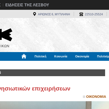
Σ
ΕΙΔΗΣΕΙΣ ΤΗΣ ΛΕΣΒΟΥ
ΑΡΙΩΝΟΣ 6, ΜΥΤΙΛΗΝΗ
22510-25524
ΙΚΩΝ
Πολιτική
Κοινωνία
Οικονομία
Πολιτισ
α
Χρήσιμα
Διεθνή
Πληροφορίες
6
 νησιωτικών επιχειρήσεων
ΟΙΚΟΝΟΜΙΑ