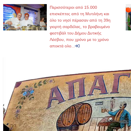
Περισσότεροι από 15.000
επισκέπτες από τη Μυτιλήνη και
όλο το νησί πέρασαν από τη 39η
γιορτή σαρδέλας, το βραβευμένο
φεστιβάλ του Δήμου Δυτικής
Λέσβου, που χρόνο με το χρόνο
αποκτά ολο...