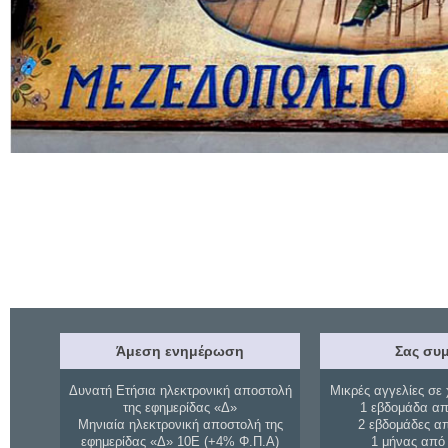
Άμεση ενημέρωση
Σας συμ
Δυνατή Ετήσια ηλεκτρονική αποστολή
Μικρές αγγελίες σε 
της εφημερίδας «Δ»
1 εβδομάδα απ
Μηνιαία ηλεκτρονική αποστολή της
2 εβδομάδες α
εφημερίδας «Δ» 10Ε (+4% Φ.Π.Α)
1 μήνας από