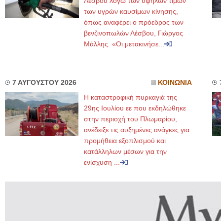
Λέσβου λόγω των υψηλών τιμών
των υγρών καυσίμων κίνησης,
όπως αναφέρει ο πρόεδρος των
βενζινοπωλών Λέσβου, Γιώργος
Μάλλης. «Οι μετακινήσε...
7 ΑΥΓΟΥΣΤΟΥ 2026
ΚΟΙΝΩΝΙΑ
Η καταστροφική πυρκαγιά της
29ης Ιουλίου εε που εκδηλώθηκε
στην περιοχή του Πλωμαρίου,
ανέδειξε τις αυξημένες ανάγκες για
προμήθεια εξοπλισμού και
κατάλληλων μέσων για την
ενίσχυση ...