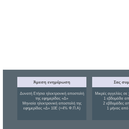
Άμεση ενημέρωση
Σας συμ
Δυνατή Ετήσια ηλεκτρονική αποστολή
Μικρές αγγελίες σε 
της εφημερίδας «Δ»
1 εβδομάδα απ
Μηνιαία ηλεκτρονική αποστολή της
2 εβδομάδες α
εφημερίδας «Δ» 10Ε (+4% Φ.Π.Α)
1 μήνας από