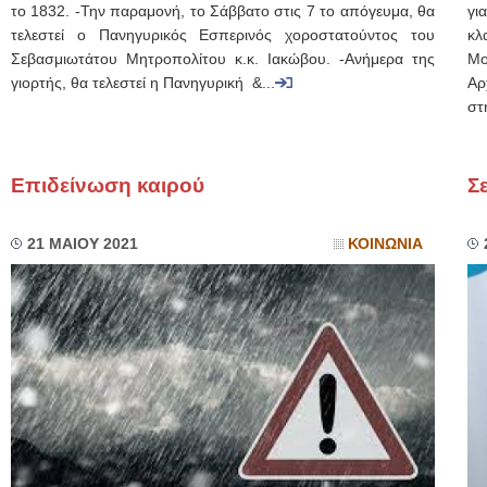
το 1832. -Την παραμονή, το Σάββατο στις 7 το απόγευμα, θα
γι
τελεστεί ο Πανηγυρικός Εσπερινός χοροστατούντος του
κλ
Σεβασμιωτάτου Μητροπολίτου κ.κ. Ιακώβου. -Ανήμερα της
Μο
γιορτής, θα τελεστεί η Πανηγυρική &...
Αρ
στ
Επιδείνωση καιρού
Σ
21 ΜΑΙΟΥ 2021
ΚΟΙΝΩΝΙΑ