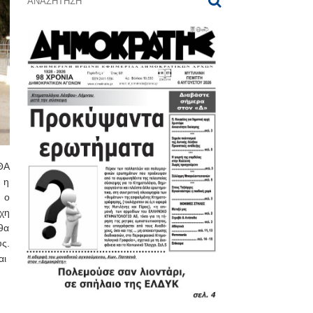
ΘΑ
 η
 ο
χη
θα
ς.
ναι