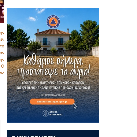
ην
εν
το
ον
ην
 Ο
γω
ν
...