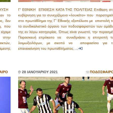
ΣΧΥΣΗ
Γ' ΕΘΝΙΚΗ ΕΠΙΘΕΣΗ ΚΑΤΑ ΤΗΣ ΠΟΛΙΤΕΙΑΣ Επίθεση στ
καν το
κυβέρνηση για το συνεχιζόμενο «λουκέτο» που παρατηρείτ
ς, δεν
στο πρωτάθλημα της Γ' Εθνικής εξαπέλυσε με επιστολή τ
ή, που
το συνδικαλιστικό όργανο των ποδοσφαιριστών των ομάδ
ίχαμε
της εν λόγω κατηγορίας. Όπως είναι γνωστό, την περασμέ
ί στην
Παρασκευή επρόκειτο να συνεδριάσει η επιτροπή τ
ικτών,
λοιμωξιολόγων, με σκοπό να αποφασίσει για τ
μεσης
επανεκκίνηση του πρωταθλήματος.
...
ΑΙΡΟ
28 ΙΑΝΟΥΑΡΙΟΥ 2021
ΠΟΔΟΣΦΑΙΡ