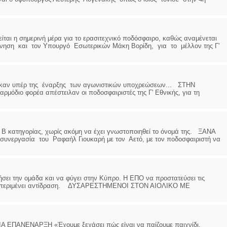
 η σημερινή μέρα για το ερασιτεχνικό ποδόσφαιρο, καθώς αναμένεται
νηση και τον Υπουργό Εσωτερικών Μάκη Βορίδη, για το μέλλον της Γ'
ηκαν υπέρ της έναρξης των αγωνιστικών υποχρεώσεων... ΣΤΗΝ
όδιο φορέα απέστειλαν οι ποδοσφαιριστές της Γ' Εθνικής, για τη
 κατηγορίας, χωρίς ακόμη να έχει γνωστοποιηθεί το όνομά της. ΞΑΝΑ
εργασία του Ραφαήλ Γιουκαρή με τον Αετό, με τον ποδοσφαιριστή να
σει την ομάδα και να φύγει στην Κύπρο. Η ΕΠΟ να προστατεύσει τις
 και περιμένει αντίδραση. ΔΥΣΑΡΕΣΤΗΜΕΝΟΙ ΣΤΟΝ ΑΙΟΛΙΚΟ ΜΕ
ΑΝΕΝΑΡΞΗ «Έχουμε ξεχάσει πώς είναι να παίζουμε παιχνίδι.