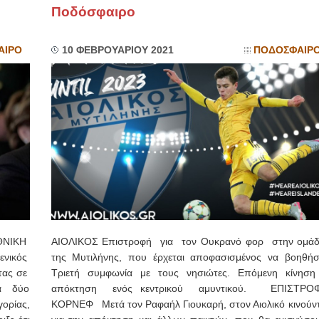
Ποδόσφαιρο
ΙΩΑΝΝΗΣ Α. ΜΑΛΛΙΑΣ
ΑΙΡΟ
10 ΦΕΒΡΟΥΑΡΙΟΥ 2021
ΠΟΔΟΣΦΑΙΡ
ΧΕΙΡΟΥΡΓΟΣ
ΟΦΘΑΛΜΙΑΤΡΟΣ
Διδάκτωρ Ιατρικής Σχολής
Πανεπιστημίου Αθηνών
Καλλιπόλεως 3,Νέα Σμύρνη,
τηλ:210-9320215
Καβέτσου 10, Μυτιλήνη, τηλ:
2251038065
Χειρουργός Ωτορινολαρυγγολόγος
Έλενα Μπούμπα
Στρατιωτικός Ιατρός
Διδ.Παν.Αθηνών
Διπλωματούχος Ευρ.Ακαδημίας
Πάρνηθας 95-97 Αχαρναί
2102467085 & 6938502258
email- elenboumpa@gmail.com
ΘΝΙΚΗ
ΑΙΟΛΙΚΟΣ Επιστροφή για τον Ουκρανό φορ στην ομά
ενικός
της Μυτιλήνης, που έρχεται αποφασισμένος να βοηθήσε
τας σε
Τριετή συμφωνία με τους νησιώτες. Επόμενη κίνηση
α δύο
απόκτηση ενός κεντρικού αμυντικού. ΕΠΙΣΤΡΟ
ορίας,
ΚΟΡΝΕΦ Μετά τον Ραφαήλ Γιουκαρή, στον Αιολικό κινούντ