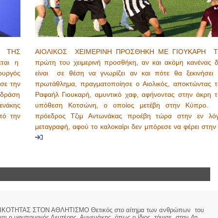
Σ ΤΗΣ
ΑΙΟΛΙΚΟΣ ΧΕΙΜΕΡΙΝΗ ΠΡΟΣΘΗΚΗ ΜΕ ΓΙΟΥΚΑΡΗ Τ
εται η
πρώτη του χειμερινή προσθήκη, αν και ακόμη κανένας δ
ουργός
είναι σε θέση να γνωρίζει αν και πότε θα ξεκινήσει 
σε την
πρωτάθλημα, πραγματοποίησε ο Αιολικός, αποκτώντας τ
 δράση
Ραφαήλ Γιουκαρή, αμυντικό χαφ, αφήνοντας στην άκρη τ
ενάκης
υπόθεση Κοτσώνη, ο οποίος μετέβη στην Κύπρο.
πό την
πρόεδρος Τζιμ Αντωνάκας προέβη τώρα στην εν λό
μεταγραφή, αφού το καλοκαίρι δεν μπόρεσε να φέρει στη
ΤΗΤΑΣ ΣΤΟΝ ΑΘΛΗΤΙΣΜΟ Θετικός στο αίτημα των ανθρώπων του
είναι ο υφυπουργός Λευτέρης Αυγενάκης όπως ο ίδιος τόνισε στην 4η