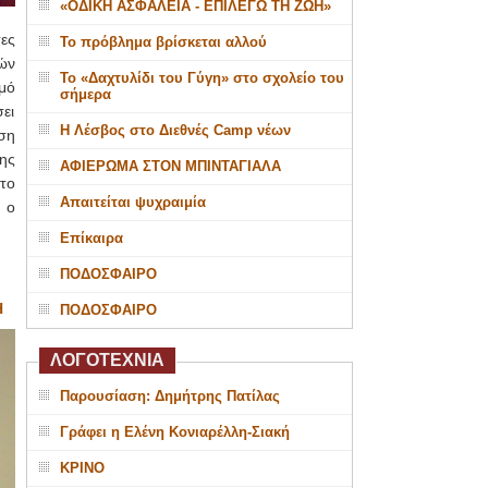
«ΟΔΙΚΗ ΑΣΦΑΛΕΙΑ - ΕΠΙΛΕΓΩ ΤΗ ΖΩΗ»
ες
Το πρόβλημα βρίσκεται αλλού
ών
Το «Δαχτυλίδι του Γύγη» στο σχολείο του
μό
σήμερα
ει
Η Λέσβος στο Διεθνές Camp νέων
ση
ης
ΑΦΙΕΡΩΜΑ ΣΤΟΝ ΜΠΙΝΤΑΓΙΑΛΑ
το
Απαιτείται ψυχραιμία
 ο
Επίκαιρα
ΠΟΔΟΣΦΑΙΡΟ
Η
ΠΟΔΟΣΦΑΙΡΟ
ΛΟΓΟΤΕΧΝΙΑ
Παρουσίαση: Δημήτρης Πατίλας
Γράφει η Ελένη Κονιαρέλλη-Σιακή
ΚΡΙΝΟ