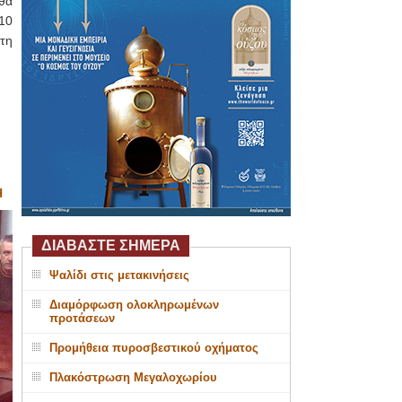
 θα
10
τη
Η
ΔΙΑΒΑΣΤΕ ΣΗΜΕΡΑ
Ψαλίδι στις μετακινήσεις
Διαμόρφωση ολοκληρωμένων
προτάσεων
Προμήθεια πυροσβεστικού οχήματος
Πλακόστρωση Μεγαλοχωρίου