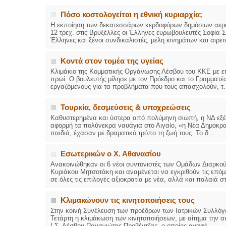
Πόσο κοστολογείται η εθνική κυριαρχία;
Η εκποίηση των δεκατεσσάρων κερδοφόρων δημόσιων αερο
12 τρεχ. στις Βρυξέλλες οι Έλληνες ευρωβουλευτές Σοφία 
Έλληνες και ξένοι συνδικαλιστές, μέλη κινημάτων και αιρετο
Κοντά στον τομέα της υγείας
Κλιμάκιο της Κομματικής Οργάνωσης Λέσβου του ΚΚΕ με επ
πρωί. Ο βουλευτής μίλησε με τον Πρόεδρο και το Γραμματέ
εργαζόμενους για τα προβλήματα που τους απασχολούν, τ.
Τουρκία, δεσμεύσεις & υποχρεώσεις
Καθυστερημένα και ύστερα από πολύμηνη σιωπή, η ΝΔ εξέ
αφορμή τα πολύνεκρα ναυάγια στο Αιγαίο, «η Νέα Δημοκρατ
παιδιά, έχασαν με δραματικό τρόπο τη ζωή τους. Το δ...
Εσωτερικών ο Χ. Αθανασίου
Ανακοινώθηκαν οι 6 νέοι συντονιστές των Ομάδων Διαρκού
Κυριάκου Μητσοτάκη και αναμένεται να εγκριθούν τις επό
σε όλες τις επιλογές αξιοκρατία με νέα, αλλά και παλαιά στ
Κλιμακώνουν τις κινητοποιήσεις τους
Στην κοινή Συνέλευση των προέδρων των Ιατρικών Συλλόγω
Τετάρτη η κλιμάκωση των κινητοποιήσεων, με αίτημα την α
Ι.Σ. Λέσβου Παναγιώτης Προβέντζας, ο οποίος αναφέ...