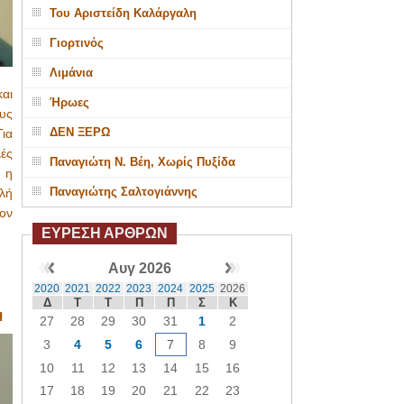
Του Αριστείδη Καλάργαλη
Γιορτινός
Λιμάνια
αι
Ήρωες
υς
ΔΕΝ ΞΕΡΩ
ια
ές
Παναγιώτη Ν. Βέη, Χωρίς Πυξίδα
 η
Παναγιώτης Σαλτογιάννης
λή
ον
ΕΥΡΕΣΗ ΑΡΘΡΩΝ
Αυγ 2026
2020
2021
2022
2023
2024
2025
2026
Δ
Τ
Τ
Π
Π
Σ
Κ
Η
27
28
29
30
31
1
2
3
4
5
6
7
8
9
10
11
12
13
14
15
16
17
18
19
20
21
22
23