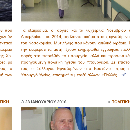
ων που
Τα εξαιρέσιμα, οι αργίες και τα νυχτερινά Νοεμβρίου κ
χολούν
Δεκεμβρίου του 2014, οφείλονται ακόμα στους εργαζόμενο
σχετικό
του Νοσοκομείου Μυτιλήνης που κάνουν κυκλικό ωράριο. Γ
φέρεια
την εκκρεμότητα αυτή, έχουν ενημερωθεί εγγράφως πολλ
ης Χρ.
φορές στο παρελθόν το υπουργείο, αλλά και προσωπικά
ρες, με
προηγούμενη πολιτική ηγεσία του Υπουργείου. Σε επιστο
ου, το
του, ο Σύλλογος Εργαζομένων στο Βοστάνειο προς τ
μή των
Υπουργό Υγείας, επισημαίνει μεταξύ άλλων: «Πολλές
...
ΤΙΚΗ
23 ΙΑΝΟΥΑΡΙΟΥ 2016
ΠΟΛΙΤΙΚ