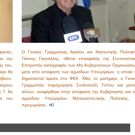
ιανός,
Ο Γενικός Γραμματέας Αιγαίου και Νησιωτικής Πολιτική
αι την
Γιάννης Γιαννέλλης, τίθεται επικεφαλής της Συντονιστικ
ς του,
Επιτροπής καταγραφής των Μη Κυβερνητικών Οργανώσεω
μέρι θα
μετά από απόφαση των αρμόδιων Υπουργείων, η οποία 
βιον».
δημοσιευτεί άμεσα στο ΦΕΚ. Χθες το μεσημέρι, ο Γενικ
ισμούς
Γραμματέας παραχώρησε Συνέντευξη Τύπου και μετα
 7, θα
άλλων, αναφέρθηκε στην απόφαση της Κυβέρνησης και τ
σα του
αρμόδιου Υπουργείου Μεταναστευτικής Πολιτικής, 
προχωρήσει
...