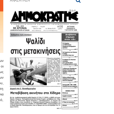
ων
οι
ως
ων
υ,
τη
ια
ό,