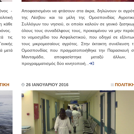
όνος -
Αποφασισμένοι να φτάσουν στα άκρα, δηλώνουν οι αγρότ
λιτική
της Λέσβου και τα μέλη της Ομοσπονδίας Αγροτικ
η κάθε
Συλλόγων του νησιού, οι οποίοι καλούν σε γενικό ξεσηκω
χρόνος.
όλους τους συναδέλφους τους, προκειμένου να μην περάσ
τά τις
το νομοσχέδιο του Ασφαλιστικού, που οδηγεί σε εξόντω
νικής
τους μικρομεσαίους αγρότες. Στην έκτακτη συνέλευση τ
ά μετά
Ομοσπονδίας που πραγματοποιήθηκε την Παρασκευή σ
Μανταμάδο, αποφασίστηκε μεταξύ άλλων,
προγραμματισμός δύο κινητοποιή...
ΤΙΚΗ
26 ΙΑΝΟΥΑΡΙΟΥ 2016
ΠΟΛΙΤΙΚ