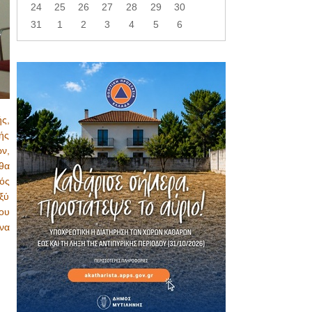
24
25
26
27
28
29
30
31
1
2
3
4
5
6
ς,
ής
ν,
θα
ός
ξύ
ου
να