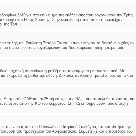
δρομίων βρέθηκε στο επίκεντρο της εκδήλωσης που οργάνωσαν την Τρίτη
Σακοράφα και Νίκος Χουντής. Στην εκδήλωση στην οποία συμμετείχαν
ί της Τοπ...
ικεφαλής τον βουλευτή Σταύρο Τάσσο, επισκέφτηκαν το Βοστάνειο χθες το
α του σωματείου των εργαζομένων του Νοσοκομείου, συζήτησε με τους
..
δωσε σχετική ανακοίνωση με θέμα το προσφυγικό μεταναστευτικό. Με
ία εκφράζει τη βαθιά της οδύνη. Δεκάδες άνθρωποι, μεταξύ τους και μικρά
ς Επιτροπής ΟΔΕ και οι 25 τομεάρχες της ΝΔ, που αποτελούν πρόταση του
μενες μέρες από την ΚΟ του κόμματος. Στη ΝΔ επισημαίνουν πως υπάρχει
...
ν της χώρας και του Πανελλήνιου Ιατρικού Συλλόγου, αποφασίστηκε την
πόσυρση του προσχεδίου του Ασφαλιστικού. Συμμετείχε και ο πρόεδρος του