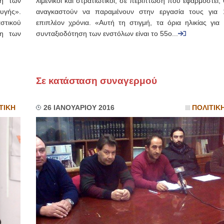
ση των
λιμενικοί και στρατιωτικοί, σε περίπτωση που εφαρμοστεί,
υγής».
αναγκαστούν να παραμένουν στην εργασία τους για 
στικού
επιπλέον χρόνια. «Αυτή τη στιγμή, τα όρια ηλικίας για 
ση των
συνταξιοδότηση των ενστόλων είναι το 55ο...
Σε κατάσταση συναγερμού
ΤΙΚΗ
26 ΙΑΝΟΥΑΡΙΟΥ 2016
ΠΟΛΙΤΙΚ