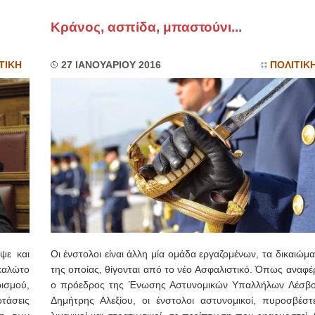
Κράνος, ασπίδα, μπαστούνι...
ΙΩΑΝΝΗΣ Α. ΜΑΛΛΙΑΣ
ΧΕΙΡΟΥΡΓΟΣ
ΟΦΘΑΛΜΙΑΤΡΟΣ
ΤΙΚΗ
27 ΙΑΝΟΥΑΡΙΟΥ 2016
ΠΟΛΙΤΙΚ
Διδάκτωρ Ιατρικής Σχολής
Πανεπιστημίου Αθηνών
Καλλιπόλεως 3,Νέα Σμύρνη,
τηλ:210-9320215
Καβέτσου 10, Μυτιλήνη, τηλ:
2251038065
Χειρουργός Ωτορινολαρυγγολόγος
Έλενα Μπούμπα
Στρατιωτικός Ιατρός
Διδ.Παν.Αθηνών
Διπλωματούχος Ευρ.Ακαδημίας
Πάρνηθας 95-97 Αχαρναί
2102467085 & 6938502258
email- elenboumpa@gmail.com
ψε και
Οι ένστολοι είναι άλλη μία ομάδα εργαζομένων, τα δικαιώμ
καλώτο
της οποίας, θίγονται από το νέο Ασφαλιστικό. Όπως αναφέ
ισμού,
ο πρόεδρος της Ένωσης Αστυνομικών Υπαλλήλων Λέσβο
τάσεις
Δημήτρης Αλεξίου, οι ένστολοι αστυνομικοί, πυροσβέστε