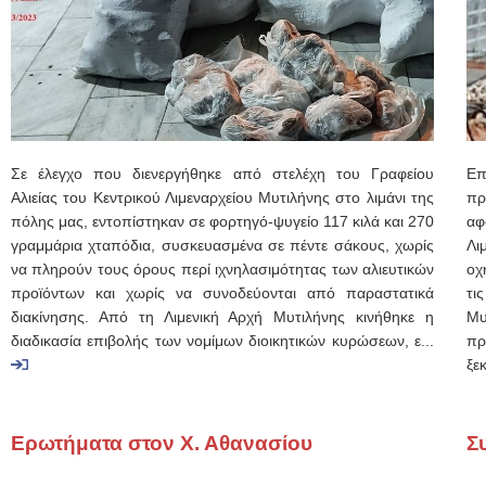
Σε έλεγχο που διενεργήθηκε από στελέχη του Γραφείου
Επ
Αλιείας του Κεντρικού Λιμεναρχείου Μυτιλήνης στο λιμάνι της
πρ
πόλης μας, εντοπίστηκαν σε φορτηγό-ψυγείο 117 κιλά και 270
αφ
γραμμάρια χταπόδια, συσκευασμένα σε πέντε σάκους, χωρίς
Λι
να πληρούν τους όρους περί ιχνηλασιμότητας των αλιευτικών
οχ
προϊόντων και χωρίς να συνοδεύονται από παραστατικά
τι
διακίνησης. Από τη Λιμενική Αρχή Μυτιλήνης κινήθηκε η
Μυ
διαδικασία επιβολής των νομίμων διοικητικών κυρώσεων, ε...
πρ
ξεκ
Ερωτήματα στον Χ. Αθανασίου
Σ