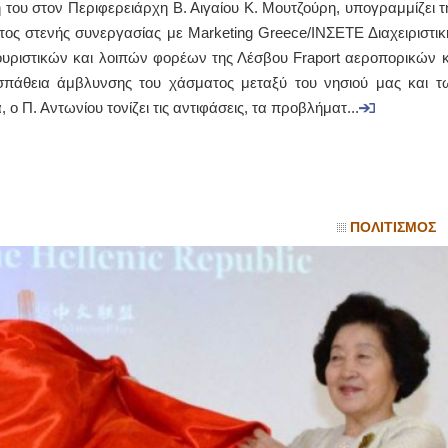
 του στον Περιφερειάρχη Β. Αιγαίου Κ. Μουτζούρη, υπογραμμίζει τ
τος στενής συνεργασίας με Marketing Greece/ΙΝΣΕΤΕ Διαχειριστικ
ΙΩΑΝΝΗΣ Α. ΜΑΛΛΙΑΣ
ουριστικών και λοιπών φορέων της Λέσβου Fraport αεροπορικών κ
ΧΕΙΡΟΥΡΓΟΣ
σπάθεια άμβλυνσης του χάσματος μεταξύ του νησιού μας και τ
ΟΦΘΑΛΜΙΑΤΡΟΣ
Διδάκτωρ Ιατρικής Σχολής
 Π. Αντωνίου τονίζει τις αντιφάσεις, τα προβλήματ...
Πανεπιστημίου Αθηνών
Καλλιπόλεως 3,Νέα Σμύρνη,
τηλ:210-9320215
Καβέτσου 10, Μυτιλήνη, τηλ:
2251038065
Χειρουργός Ωτορινολαρυγγολόγος
ΠΟΛΙΤΙΣΜΟΣ
Έλενα Μπούμπα
Στρατιωτικός Ιατρός
Διδ.Παν.Αθηνών
Διπλωματούχος Ευρ.Ακαδημίας
Πάρνηθας 95-97 Αχαρναί
2102467085 & 6938502258
email- elenboumpa@gmail.com