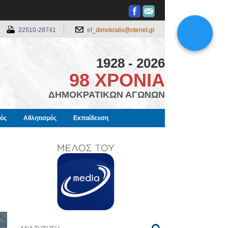
22510-28741
ef_dimokratis@otenet.gr
1928 - 2026
98 ΧΡΟΝΙΑ
ΔΗΜΟΚΡΑΤΙΚΩΝ ΑΓΩΝΩΝ
μός
Αθλητισμός
Εκπαίδευση