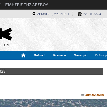
Σ
ΕΙΔΗΣΕΙΣ ΤΗΣ ΛΕΣΒΟΥ
ΑΡΙΩΝΟΣ 6, ΜΥΤΙΛΗΝΗ
22510-25524
ΙΚΩΝ
Πολιτική
Κοινωνία
Οικονομία
Πολιτισ
α
Χρήσιμα
Διεθνή
Πληροφορίες
023
ΟΙΚΟΝΟΜΙΑ