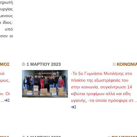
ληρωτή
υργίας
μενους
ίδιος:
αι υπό
σον οι
ΣΜΟΣ
1 ΜΑΡΤΙΟΥ 2023
ΚΟΙΝΩΝΙ
ινό
-Το 5ο Γυμνάσιο Μυτιλήνης στο
όμως,
πλαίσιο της εξωστρέφειάς του
στην κοινωνία, συγκέντρωσε 14
ν. Οι
κιβώτια τροφίμων αλλά και είδη
ν
...
υγιεινής, -τα οποία πρόσφερε στ
...