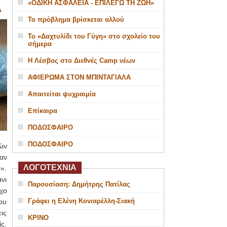
«ΟΔΙΚΗ ΑΣΦΑΛΕΙΑ - ΕΠΙΛΕΓΩ ΤΗ ΖΩΗ»
Α
Το πρόβλημα βρίσκεται αλλού
Το «Δαχτυλίδι του Γύγη» στο σχολείο του
σήμερα
Η Λέσβος στο Διεθνές Camp νέων
ΑΦΙΕΡΩΜΑ ΣΤΟΝ ΜΠΙΝΤΑΓΙΑΛΑ
Απαιτείται ψυχραιμία
Επίκαιρα
ΠΟΔΟΣΦΑΙΡΟ
ΠΟΔΟΣΦΑΙΡΟ
ών
αν
ΛΟΓΟΤΕΧΝΙΑ
».
νι
Παρουσίαση: Δημήτρης Πατίλας
χο
Γράφει η Ελένη Κονιαρέλλη-Σιακή
ου
ις
ΚΡΙΝΟ
ς.