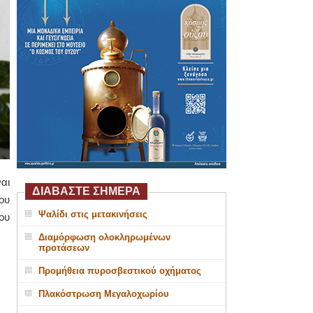
αι
ΔΙΑΒΑΣΤΕ ΣΗΜΕΡΑ
ου
Ψαλίδι στις μετακινήσεις
ου
Διαμόρφωση ολοκληρωμένων
προτάσεων
Προμήθεια πυροσβεστικού οχήματος
Πλακόστρωση Μεγαλοχωρίου