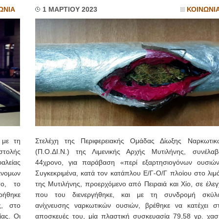
ΩΝΙΑ
1 ΜΑΡΤΙΟΥ 2023
ΚΟΙΝΩΝΙ
 με τη
Στελέχη της Περιφερειακής Ομάδας Δίωξης Ναρκωτικ
στολής
(Π.Ο.ΔΙ.Ν.) της Λιμενικής Αρχής Μυτιλήνης, συνέλαβ
αλείας
44χρονο, για παράβαση «περί εξαρτησιογόνων ουσιών
κνομων
Συγκεκριμένα, κατά τον κατάπλου Ε/Γ-Ο/Γ πλοίου στο λιμά
το, το
της Μυτιλήνης, προερχόμενο από Πειραιά και Χίο, σε έλεγ
ρήθηκε
που του διενεργήθηκε, και με τη συνδρομή σκύλ
ς, στο
ανίχνευσης ναρκωτικών ουσιών, βρέθηκε να κατέχει στ
ίας. Οι
αποσκευές του, μία πλαστική συσκευασία 79,58 γρ. χασί