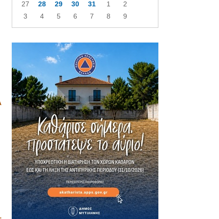
27
28
29
30
31
1
2
3
4
5
6
7
8
9
Α