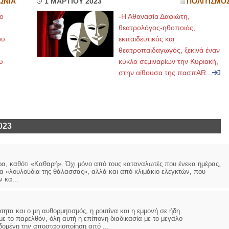
ΩΝΙΑ
1 ΜΑΡΤΙΟΥ 2023
ΠΟΛΙΤΙΣΜΟ
ο
-Η Αθανασία Δαφιώτη,
θεατρολόγος-ηθοποιός,
ου
εκπαιδευτικός και
θεατροπαιδαγωγός, ξεκινά έναν
υ
κύκλο σεμιναρίων την Κυριακή,
στην αίθουσα της πασπAR
...
023
έρα, καθότι «Καθαρή». Όχι μόνο από τους καταναλωτές που ένεκα ημέρας,
τα «λουλούδια της θάλασσας», αλλά και από κλιμάκιο ελεγκτών, που
 κα...
ητα και ο μη αυθορμητισμός, η ρουτίνα και η εμμονή σε ήδη
 το παρελθόν, όλη αυτή η επίπονη διαδικασία με το μεγάλο
δομένη την αποστασιοποίηση από ...