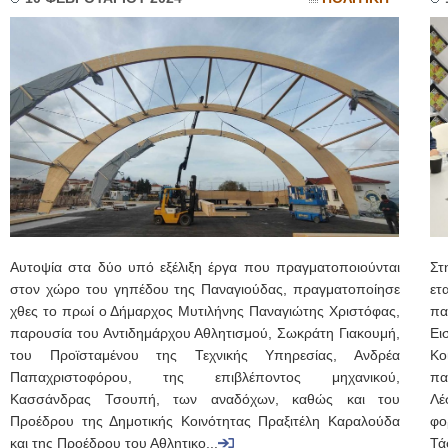
Αυτοψία στα δύο υπό εξέλιξη έργα που πραγματοποιούνται
Στ
στον χώρο του γηπέδου της Παναγιούδας, πραγματοποίησε
ετ
χθες το πρωί ο Δήμαρχος Μυτιλήνης Παναγιώτης Χριστόφας,
πα
παρουσία του Αντιδημάρχου Αθλητισμού, Σωκράτη Γιακουμή,
Ει
του Προϊσταμένου της Τεχνικής Υπηρεσίας, Ανδρέα
Κο
Παπαχριστοφόρου, της επιβλέποντος μηχανικού,
πα
Κασσάνδρας Τσουπή, των αναδόχων, καθώς και του
Λέ
Προέδρου της Δημοτικής Κοινότητας Πραξιτέλη Καραλούδα
φο
και της Προέδρου του Αθλητικο...
Τά