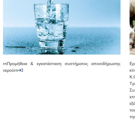
rnΠρομήθεια & εγκατάσταση συστήματος αποσιδήρωσης
Ερ
νερούrn
κτ
Κ.
Τρ
Συ
κτ
εξ
το
τη