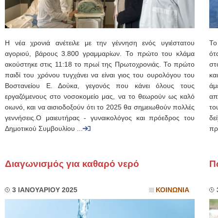
Η νέα χρονιά ανέτειλε με την γέννηση ενός υγιέστατου
Το
αγοριού, βάρους 3.800 γραμμαρίων. Το πρώτο του κλάμα
ότ
ακούστηκε στις 11:18 το πρωί της Πρωτοχρονιάς. Το πρώτο
στ
παιδί του χρόνου τυγχάνει να είναι γιος του ουρολόγου του
κα
Βοστανείου Ε. Δούκα, γεγονός που κάνει όλους τους
άμ
εργαζόμενους στο νοσοκομείο μας, να το θεωρούν ως καλό
απ
οιωνό, και να αισιοδοξούν ότι το 2025 θα σημειωθούν πολλές
το
γεννήσεις.Ο μαιευτήρας - γυναικολόγος και πρόεδρος του
δε
Δημοτικού Συμβουλίου ...
πρ
Διαγωνισμός για καθαρό νερό
Π
3 ΙΑΝΟΥΑΡΙΟΥ 2025
ΚΟΙΝΩΝΙΑ