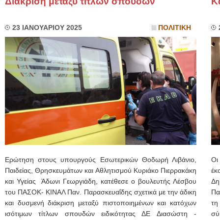
Διάκριση μεταξύ τίτλων σπουδών
Κ
23 ΙΑΝΟΥΑΡΙΟΥ 2025
ΠΟΛΙΤΙΚΗ
Ερώτηση στους υπουργούς Εσωτερικών Θοδωρή Λιβάνιο,
Οι
Παιδείας, Θρησκευμάτων και Αθλητισμού Κυριάκο Πιερρακάκη
έκ
και Υγείας Άδωνι Γεωργιάδη, κατέθεσε ο βουλευτής Λέσβου
Δη
του ΠΑΣΟΚ- ΚΙΝΑΛ Παν. Παρασκευαΐδης σχετικά με την άδικη
Πα
και δυσμενή διάκριση μεταξύ πιστοποιημένων και κατόχων
τη
ισότιμων τίτλων σπουδών ειδικότητας ΔΕ Διασώστη -
σύ