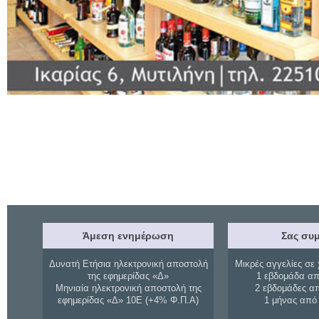
Άμεση ενημέρωση
Σας συμ
Δυνατή Ετήσια ηλεκτρονική αποστολή
Μικρές αγγελίες σε 
της εφημερίδας «Δ»
1 εβδομάδα απ
Μηνιαία ηλεκτρονική αποστολή της
2 εβδομάδες α
εφημερίδας «Δ» 10Ε (+4% Φ.Π.Α)
1 μήνας από