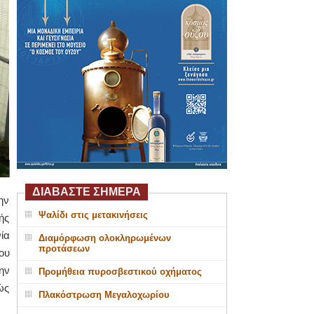
ΔΙΑΒΑΣΤΕ ΣΗΜΕΡΑ
ην
Ψαλίδι στις μετακινήσεις
ής
ία
Διαμόρφωση ολοκληρωμένων
προτάσεων
ου
ην
Προμήθεια πυροσβεστικού οχήματος
ώς
Πλακόστρωση Μεγαλοχωρίου