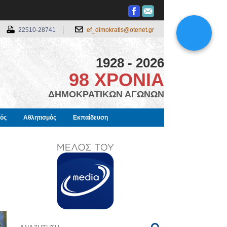
22510-28741
ef_dimokratis@otenet.gr
1928 - 2026
98 ΧΡΟΝΙΑ
ΔΗΜΟΚΡΑΤΙΚΩΝ ΑΓΩΝΩΝ
μός
Αθλητισμός
Εκπαίδευση