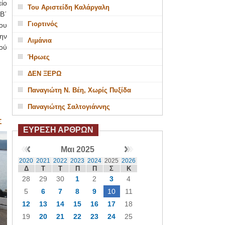
ίο
Του Αριστείδη Καλάργαλη
Β΄
Γιορτινός
του
ην
Λιμάνια
ού
Ήρωες
ΔΕΝ ΞΕΡΩ
Παναγιώτη Ν. Βέη, Χωρίς Πυξίδα
Παναγιώτης Σαλτογιάννης
Σ
ΕΥΡΕΣΗ ΑΡΘΡΩΝ
Μαι 2025
2020
2021
2022
2023
2024
2025
2026
Δ
Τ
Τ
Π
Π
Σ
Κ
28
29
30
1
2
3
4
5
6
7
8
9
10
11
12
13
14
15
16
17
18
19
20
21
22
23
24
25