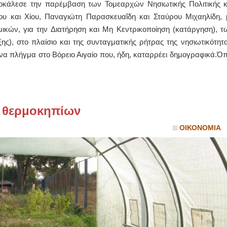
οκάλεσε την παρέμβαση των Τομεαρχών Νησιωτικής Πολιτικής κ
υ και Χίου, Παναγιώτη Παρασκευαΐδη και Σταύρου Μιχαηλίδη, 
ΙΩΑΝΝΗΣ Α. ΜΑΛΛΙΑΣ
κών, για την Διατήρηση και Μη Κεντρικοποίηση (κατάργηση), τ
ΧΕΙΡΟΥΡΓΟΣ
ης), στο πλαίσιο και της συνταγματικής ρήτρας της νησιωτικότητα
ΟΦΘΑΛΜΙΑΤΡΟΣ
Διδάκτωρ Ιατρικής Σχολής
 ένα πλήγμα στο Βόρειο Αιγαίο που, ήδη, καταρρέει δημογραφικά.Όπ.
Πανεπιστημίου Αθηνών
Καλλιπόλεως 3,Νέα Σμύρνη,
τηλ:210-9320215
Καβέτσου 10, Μυτιλήνη, τηλ:
2251038065
 θερμοκηπίων
Χειρουργός Ωτορινολαρυγγολόγος
ΟΙΚΟΝΟΜΙΑ
Έλενα Μπούμπα
Στρατιωτικός Ιατρός
Διδ.Παν.Αθηνών
Διπλωματούχος Ευρ.Ακαδημίας
Πάρνηθας 95-97 Αχαρναί
2102467085 & 6938502258
email- elenboumpa@gmail.com