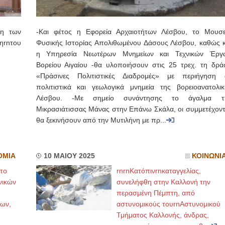
ση των
-Και φέτος η Εφορεία Αρχαιοτήτων Λέσβου, το Μουσε
ηrnτου
Φυσικής Ιστορίας Απολιθωμένου Δάσους Λέσβου, καθώς κ
η Υπηρεσία Νεωτέρων Μνημείων και Τεχνικών Έργ
Βορείου Αιγαίου -θα υλοποιήσουν στις 25 τρεχ. τη δρά
«Πράσινες Πολιτιστικές Διαδρομές» με περιήγηση 
πολιτιστικά και γεωλογικά μνημεία της βορειοανατολικ
Λέσβου. -Με σημείο συνάντησης το άγαλμα τ
Μικρασιάτισσας Μάνας στην Επάνω Σκάλα, οι συμμετέχοντ
θα ξεκινήσουν από την Μυτιλήνη με πρ...
ΟΜΙΑ
10 ΜΑΙΟΥ 2025
ΚΟΙΝΩΝΙ
το
rnrnΚατόπινrnκαταγγελίας,
νικών
συνελήφθη στην Καλλονή την
περασμένη Πέμπτη, από
ων,
αστυνομικούς τουrnΑστυνομικού
Τμήματος Καλλονής, άνδρας,