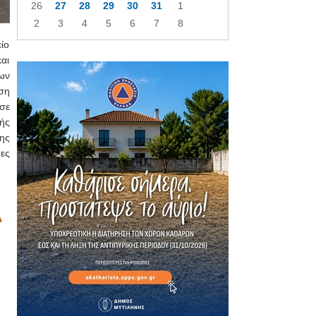
26
27
28
29
30
31
1
2
3
4
5
6
7
8
ίο
αι
ων
ση
σε
ής
ης
ες
Α