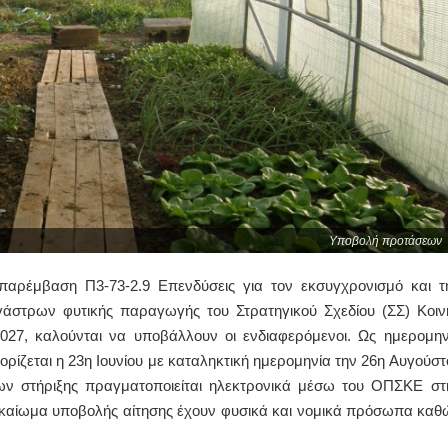
Υποβολή προτάσεων
παρέμβαση Π3-73-2.9 Επενδύσεις για τον εκσυγχρονισμό και τ
άστρων φυτικής παραγωγής του Στρατηγικού Σχεδίου (ΣΣ) Κοιν
027, καλούνται να υποβάλλουν οι ενδιαφερόμενοι. Ως ημερομην
ρίζεται η 23η Ιουνίου με καταληκτική ημερομηνία την 26η Αυγούστ
ων στήριξης πραγματοποιείται ηλεκτρονικά μέσω του ΟΠΣΚΕ στ
 Δικαίωμα υποβολής αίτησης έχουν φυσικά και νομικά πρόσωπα καθ