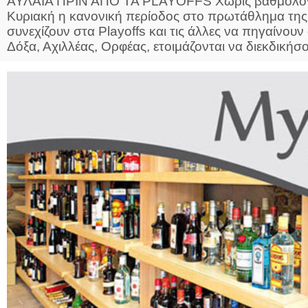
ΑΥΛΑΙΑ ΠΡΙΝ ΑΠΟ ΤΑ PLAYOFFS Χωρίς βαθμολογι
Κυριακή η κανονική περίοδος στο πρωτάθλημα της Β
συνεχίζουν στα Playοffs και τις άλλες να πηγαίνουν
Δόξα, Αχιλλέας, Ορφέας, ετοιμάζονται να διεκδικήσου