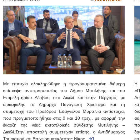
Με επιτυχία ολοκληρώθηκε η προγραμματισμένη διήμερη
Η 
επίσκεψη αντιπροσωπείας του Δήμου Μυτιλήνης και του
«Π
Επιμελητηρίου Λέσβου στο Δικελί και στην Πέργαμο, με
Δη
επικεφαλής το Δήμαρχο Παναγιώτη Χριστόφα και τη
κα
συμμετοχή του Προέδρου Ευάγγελου Μυρσινιά αντίστοιχα,
δι
που πραγματοποιήθηκε στις 9 και 10 τρεχ., με αφορμή την
αύ
έναρξη της νέας ακτοπλοϊκής σύνδεσης Μυτιλήνης –
πο
Δικελί.Στην αποστολή συμμετείχαν επίσης, ο Αντιδήμαρχος
ξε
Τουρισμού και Επιχειρηματικότητας Νίκος...
επ