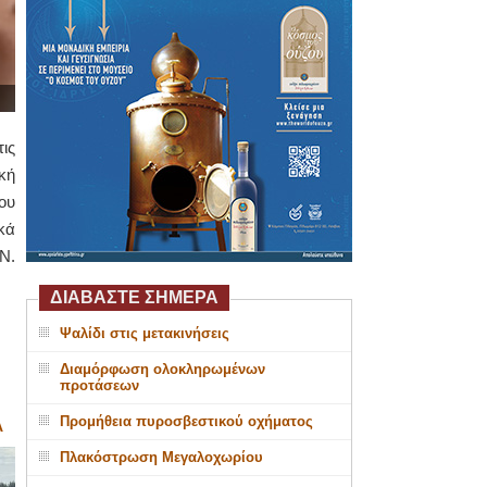
ις
κή
ου
κά
Ν.
ΔΙΑΒΑΣΤΕ ΣΗΜΕΡΑ
Ψαλίδι στις μετακινήσεις
Διαμόρφωση ολοκληρωμένων
προτάσεων
Προμήθεια πυροσβεστικού οχήματος
Α
Πλακόστρωση Μεγαλοχωρίου