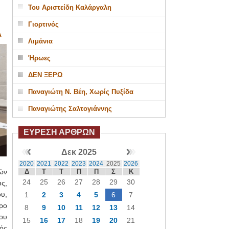
Του Αριστείδη Καλάργαλη
Γιορτινός
Α
Λιμάνια
Ήρωες
ΔΕΝ ΞΕΡΩ
Παναγιώτη Ν. Βέη, Χωρίς Πυξίδα
Παναγιώτης Σαλτογιάννης
ΕΥΡΕΣΗ ΑΡΘΡΩΝ
Δεκ 2025
2020
2021
2022
2023
2024
2025
2026
Δ
Τ
Τ
Π
Π
Σ
Κ
ών
24
25
26
27
28
29
30
ς,
υ,
1
2
3
4
5
6
7
ρο
8
9
10
11
12
13
14
ου
15
16
17
18
19
20
21
ός