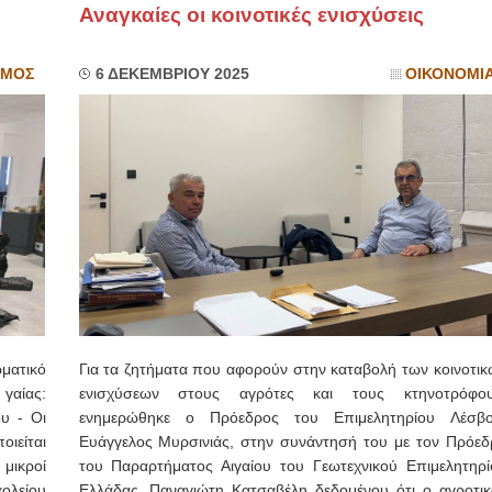
Αναγκαίες οι κοινοτικές ενισχύσεις
ΣΜΟΣ
6 ΔΕΚΕΜΒΡΙΟΥ 2025
ΟΙΚΟΝΟΜΙ
ματικό
Για τα ζητήματα που αφορούν στην καταβολή των κοινοτικ
αίας:
ενισχύσεων στους αγρότες και τους κτηνοτρόφου
υ - Οι
ενημερώθηκε ο Πρόεδρος του Επιμελητηρίου Λέσβο
ιείται
Ευάγγελος Μυρσινιάς, στην συνάντησή του με τον Πρόεδ
 μικροί
του Παραρτήματος Αιγαίου του Γεωτεχνικού Επιμελητηρί
ολείου
Ελλάδας, Παναγιώτη Κατσαβέλη δεδομένου ότι ο αγροτικ