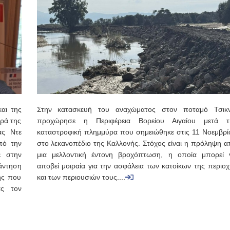
αι της
Στην κατασκευή του αναχώματος στον ποταμό Τσικν
ρά της
προχώρησε η Περιφέρεια Βορείου Αιγαίου μετά τ
ας Ντε
καταστροφική πλημμύρα που σημειώθηκε στις 11 Νοεμβρί
πό την
στο λεκανοπέδιο της Καλλονής. Στόχος είναι η πρόληψη α
ε στην
μια μελλοντική έντονη βροχόπτωση, η οποία μπορεί 
άντηση
αποβεί μοιραία για την ασφάλεια των κατοίκων της περιοχ
ης που
και των περιουσιών τους....
ας τον