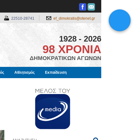
22510-28741
ef_dimokratis@otenet.gr
1928 - 2026
98 ΧΡΟΝΙΑ
ΔΗΜΟΚΡΑΤΙΚΩΝ ΑΓΩΝΩΝ
μός
Αθλητισμός
Εκπαίδευση