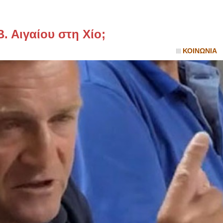
ΙΩΑΝΝΗΣ Α. ΜΑΛΛΙΑΣ
 Αιγαίου στη Χίο;
ΧΕΙΡΟΥΡΓΟΣ
ΟΦΘΑΛΜΙΑΤΡΟΣ
ΚΟΙΝΩΝΙΑ
Διδάκτωρ Ιατρικής Σχολής
Πανεπιστημίου Αθηνών
Καλλιπόλεως 3,Νέα Σμύρνη,
τηλ:210-9320215
Καβέτσου 10, Μυτιλήνη, τηλ:
2251038065
Χειρουργός Ωτορινολαρυγγολόγος
Έλενα Μπούμπα
Στρατιωτικός Ιατρός
Διδ.Παν.Αθηνών
Διπλωματούχος Ευρ.Ακαδημίας
Πάρνηθας 95-97 Αχαρναί
2102467085 & 6938502258
email- elenboumpa@gmail.com