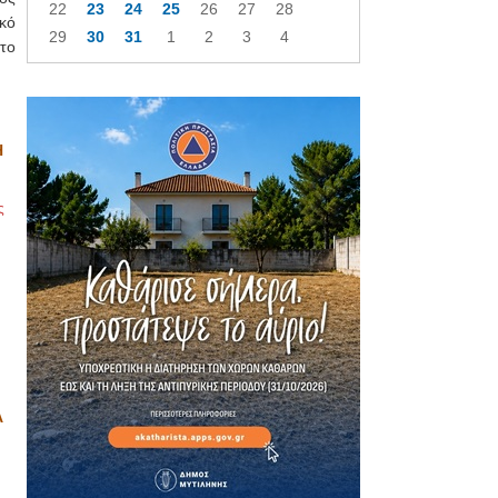
22
23
24
25
26
27
28
κό
29
30
31
1
2
3
4
το
Η
ς
Α