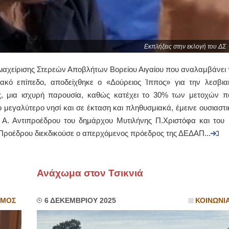
Εκπλήξεις στην εκλογή του ΔΣ
Διαχείρισης Στερεών Αποβλήτων Βορείου Αιγαίου που αναλαμβάνει τ
κό επίπεδο, αποδείχθηκε ο «Δούρειος Ίππος» για την λεσβια
ς, μια ισχυρή παρουσία, καθώς κατέχει το 30% των μετοχών π
 το μεγαλύτερο νησί και σε έκταση και πληθυσμιακά, έμεινε ουσιαστι
υ Α. Αντιπροέδρου του δημάρχου Μυτιλήνης Π.Χριστόφα και του 
Προέδρου διεκδικούσε ο απερχόμενος πρόεδρος της ΔΕΔΑΠ...
Ανάχωμα στον Τσικνιά
ΣΜΟΣ
6 ΔΕΚΕΜΒΡΙΟΥ 2025
ΚΟΙΝΩΝΙ