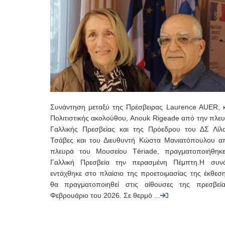
Συνάντηση μεταξύ της Πρέσβειρας Laurence AUER, κ
Πολιτιστικής ακολούθου, Anouk Rigeade από την πλευ
Γαλλικής Πρεσβείας και της Πρόεδρου του ΔΣ Λίλ
Τσάβες και του Διευθυντή Κώστα Μανιατόπουλου α
πλευρά του Μουσείου Tériade, πραγματοποιήθηκ
Γαλλική Πρεσβεία την περασμένη Πέμπτη.Η συν
εντάχθηκε στο πλαίσιο της προετοιμασίας της έκθεσ
θα πραγματοποιηθεί στις αίθουσες της πρεσβεί
Φεβρουάριο του 2026. Σε θερμό ...