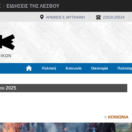
Σ
ΕΙΔΗΣΕΙΣ ΤΗΣ ΛΕΣΒΟΥ
ΑΡΙΩΝΟΣ 6, ΜΥΤΙΛΗΝΗ
22510-25524
ΙΚΩΝ
Πολιτική
Κοινωνία
Οικονομία
Πολιτισ
α
Χρήσιμα
Διεθνή
Πληροφορίες
ου 2025
ΚΟΙΝΩΝΙΑ