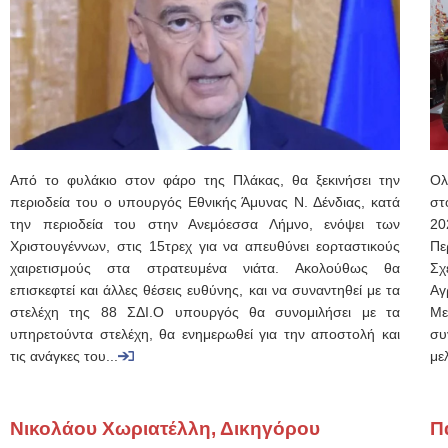
Από το φυλάκιο στον φάρο της Πλάκας, θα ξεκινήσει την
Ολ
περιοδεία του ο υπουργός Εθνικής Άμυνας Ν. Δένδιας, κατά
στ
την περιοδεία του στην Ανεμόεσσα Λήμνο, ενόψει των
20
Χριστουγέννων, στις 15τρεχ για να απευθύνει εορταστικούς
Πε
χαιρετισμούς στα στρατευμένα νιάτα. Ακολούθως θα
Σχ
επισκεφτεί και άλλες θέσεις ευθύνης, και να συναντηθεί με τα
Αγ
στελέχη της 88 ΣΔΙ.Ο υπουργός θα συνομιλήσει με τα
Με
υπηρετούντα στελέχη, θα ενημερωθεί για την αποστολή και
συ
τις ανάγκες του...
με
Νικολάου Χωριατέλλη, Δικηγόρου
Π