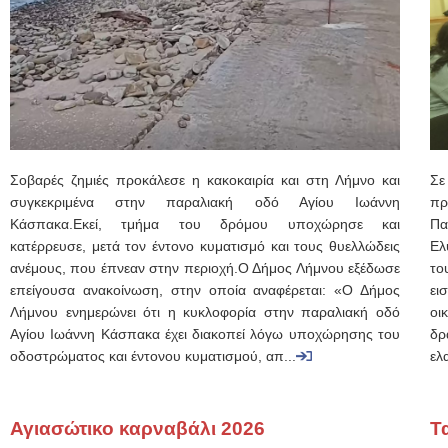
Σοβαρές ζημιές προκάλεσε η κακοκαιρία και στη Λήμνο και
Σε
συγκεκριμένα στην παραλιακή οδό Αγίου Ιωάννη
πρ
Κάσπακα.Εκεί, τμήμα του δρόμου υποχώρησε και
Πα
κατέρρευσε, μετά τον έντονο κυματισμό και τους θυελλώδεις
Ελ
ανέμους, που έπνεαν στην περιοχή.Ο Δήμος Λήμνου εξέδωσε
το
επείγουσα ανακοίνωση, στην οποία αναφέρεται: «Ο Δήμος
ει
Λήμνου ενημερώνει ότι η κυκλοφορία στην παραλιακή οδό
οι
Αγίου Ιωάννη Κάσπακα έχει διακοπεί λόγω υποχώρησης του
δ
οδοστρώματος και έντονου κυματισμού, απ...
ελ
Αγιασώτικο καρναβάλι 2026
Τ