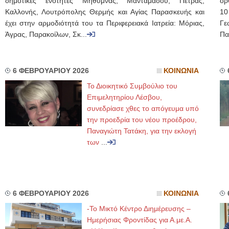
δημοτικές ενότητες Μήθυμνας, Μανταμάδου, Πέτρας,
ορ
Καλλονής, Λουτρόπολης Θερμής και Αγίας Παρασκευής και
10
έχει στην αρμοδιότητά του τα Περιφερειακά Ιατρεία: Μόριας,
Γ
Άγρας, Παρακοίλων, Σκ...
Πα
6 ΦΕΒΡΟΥΑΡΙΟΥ 2026
ΚΟΙΝΩΝΙΑ
Το Διοικητικό Συμβούλιο του
Επιμελητηρίου Λέσβου,
συνεδρίασε χθες το απόγευμα υπό
την προεδρία του νέου προέδρου,
Παναγιώτη Τατάκη, για την εκλογή
των
...
6 ΦΕΒΡΟΥΑΡΙΟΥ 2026
ΚΟΙΝΩΝΙΑ
-Το Μικτό Κέντρο Διημέρευσης –
Ημερήσιας Φροντίδας για Α.με.Α.