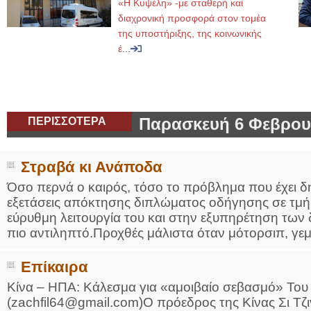
«Η Κυψέλη» -με σταθερή και
διαχρονική προσφορά στον τομέα
της υποστήριξης, της κοινωνικής
έ
...
ΠΕΡΙΣΣΟΤΕΡΑ
Παρασκευή 6 Φεβρου
Στραβά κι Ανάποδα
Όσο περνά ο καιρός, τόσο το πρόβλημα που έχει δ
εξετάσεις απόκτησης διπλώματος οδήγησης σε τμήμ
εύρυθμη λειτουργία του και στην εξυπηρέτηση των 
πιο αντιληπτό.Προχθές μάλιστα όταν μότορσιπ, γεμά
Επίκαιρα
Κίνα – ΗΠΑ: Κάλεσμα για «αμοιβαίο σεβασμό» Του
(zachfil64@gmail.com)Ο πρόεδρος της Κίνας Σι Τζ