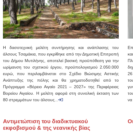
Η δασοτεχνική μελέτη συντήρησης και ανάπλασης του
Επ
άλσους Τσαμάκια, που εγκρίθηκε από την Δημοτική Επιτροπή
κα
του Δήμου Μυτιλήνης, αποτελεί βασική προϋπόθεση για την
Πλ
ωρίμανση του σχετικού έργου, προϋπολογισμού 2.050.000
δη
ευρώ, που περιλαμβάνεται στο Σχέδιο Βιώσιμης Αστικής
26
Ανάπτυξης της πόλης και θα χρηματοδοτηθεί από το
το
Πρόγραμμα «Βόρειο Αιγαίο 2021 – 2027» της Περιφέρειας
γυ
Βορείου Αιγαίου. Η μελέτη αφορά στη συνολική έκταση των
το
80 στρεμμάτων του άλσους...
να
Αντιμετώπιση του διαδικτυακού
Ο
εκφοβισμού & της νεανικής βίας