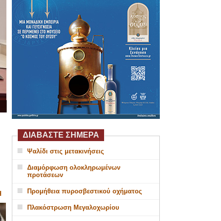
ΔΙΑΒΑΣΤΕ ΣΗΜΕΡΑ
Ψαλίδι στις μετακινήσεις
Διαμόρφωση ολοκληρωμένων
προτάσεων
Προμήθεια πυροσβεστικού οχήματος
Η
Πλακόστρωση Μεγαλοχωρίου