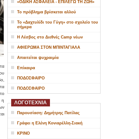
«ΟΔΙΚΗ ΑΣΦΑΛΕΙΑ - ΕΠΙΛΕΓΩ ΤΗ ΖΩΗ»
Το πρόβλημα βρίσκεται αλλού
Το «Δαχτυλίδι του Γύγη» στο σχολείο του
σήμερα
Η Λέσβος στο Διεθνές Camp νέων
ΑΦΙΕΡΩΜΑ ΣΤΟΝ ΜΠΙΝΤΑΓΙΑΛΑ
Απαιτείται ψυχραιμία
τα
Επίκαιρα
που
ΠΟΔΟΣΦΑΙΡΟ
ο,
τα
ΠΟΔΟΣΦΑΙΡΟ
το
 η
ΛΟΓΟΤΕΧΝΙΑ
ων
Παρουσίαση: Δημήτρης Πατίλας
αι
Γράφει η Ελένη Κονιαρέλλη-Σιακή
ΚΡΙΝΟ