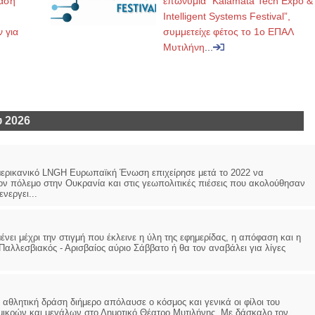
ταση
επωνυμία “Kalamata Tech Expo &
Intelligent Systems Festival”,
 για
συμμετείχε φέτος το 1ο ΕΠΑΛ
Μυτιλήνη
...
 2026
ερικανικό LNGΗ Ευρωπαϊκή Ένωση επιχείρησε μετά το 2022 να
ον πόλεμο στην Ουκρανία και στις γεωπολιτικές πιέσεις που ακολούθησαν
νεργει...
έχρι την στιγμή που έκλεινε η ύλη της εφημερίδας, η απόφαση και η
Παλλεσβιακός - Αρισβαίος αύριο Σάββατο ή θα τον αναβάλει για λίγες
τική δράση διήμερο απόλαυσε ο κόσμος και γενικά οι φίλοι του
ς μικρών και μεγάλων στο Δημοτικό Θέατρο Μυτιλήνης. Με δάσκαλο τον