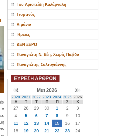
Του Αριστείδη Καλάργαλη
Γιορτινός
Η
Λιμάνια
Ήρωες
ΔΕΝ ΞΕΡΩ
Παναγιώτη Ν. Βέη, Χωρίς Πυξίδα
Παναγιώτης Σαλτογιάννης
ΕΥΡΕΣΗ ΑΡΘΡΩΝ
Μαι 2026
2020
2021
2022
2023
2024
2025
2026
Δ
Τ
Τ
Π
Π
Σ
Κ
έα
27
28
29
30
1
2
3
 ο
ες
4
5
6
7
8
9
10
ημη
11
12
13
14
15
16
17
ον
18
19
20
21
22
23
24
που