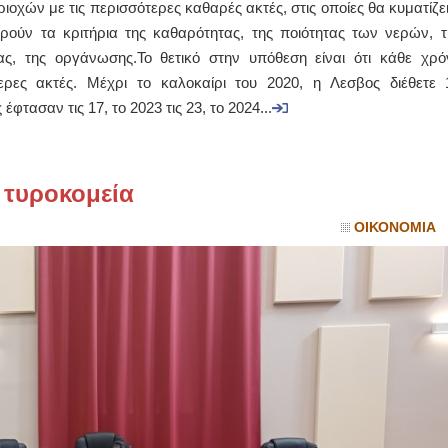
ριοχών με τις περισσότερες καθαρές ακτές, στις οποίες θα κυματίζει
ούν τα κριτήρια της καθαρότητας, της ποιότητας των νερών, τ
ΙΩΑΝΝΗΣ Α. ΜΑΛΛΙΑΣ
, της οργάνωσης.Το θετικό στην υπόθεση είναι ότι κάθε χρό
ΧΕΙΡΟΥΡΓΟΣ
τερες ακτές. Μέχρι το καλοκαίρι του 2020, η Λεσβος διέθετε 
ΟΦΘΑΛΜΙΑΤΡΟΣ
Διδάκτωρ Ιατρικής Σχολής
φτασαν τις 17, το 2023 τις 23, το 2024...
Πανεπιστημίου Αθηνών
Καλλιπόλεως 3,Νέα Σμύρνη,
τηλ:210-9320215
Καβέτσου 10, Μυτιλήνη, τηλ:
2251038065
 τυροκομεία
Χειρουργός Ωτορινολαρυγγολόγος
ΟΙΚΟΝΟΜΙΑ
Έλενα Μπούμπα
Στρατιωτικός Ιατρός
Διδ.Παν.Αθηνών
Διπλωματούχος Ευρ.Ακαδημίας
Πάρνηθας 95-97 Αχαρναί
2102467085 & 6938502258
email- elenboumpa@gmail.com