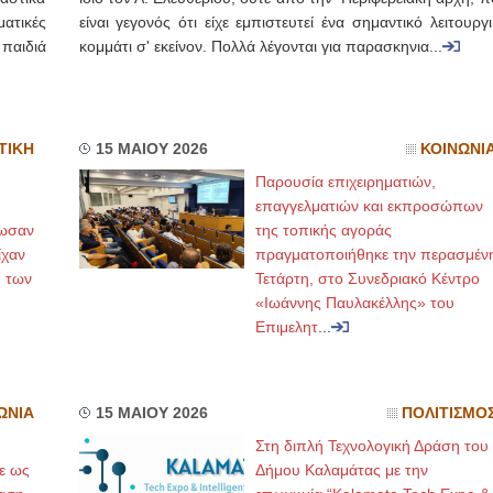
ματικές
είναι γεγονός ότι είχε εμπιστευτεί ένα σημαντικό λειτουργ
 παιδιά
κομμάτι σ' εκείνον. Πολλά λέγονται για παρασκηνια...
ΤΙΚΗ
15 ΜΑΙΟΥ 2026
ΚΟΙΝΩΝΙ
Παρουσία επιχειρηματιών,
επαγγελματιών και εκπροσώπων
λωσαν
της τοπικής αγοράς
ίχαν
πραγματοποιήθηκε την περασμέν
 των
Τετάρτη, στο Συνεδριακό Κέντρο
«Ιωάννης Παυλακέλλης» του
Επιμελητ
...
ΩΝΙΑ
15 ΜΑΙΟΥ 2026
ΠΟΛΙΤΙΣΜΟ
Στη διπλή Τεχνολογική Δράση του
ε ως
Δήμου Καλαμάτας με την