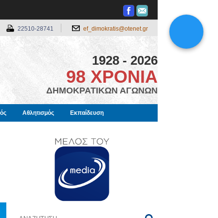
22510-28741
ef_dimokratis@otenet.gr
1928 - 2026
98 ΧΡΟΝΙΑ
ΔΗΜΟΚΡΑΤΙΚΩΝ ΑΓΩΝΩΝ
μός
Αθλητισμός
Εκπαίδευση