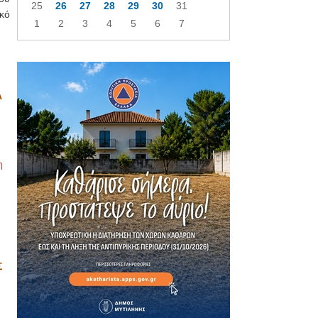
25
26
27
28
29
30
31
ικό
1
2
3
4
5
6
7
Α
η
Σ