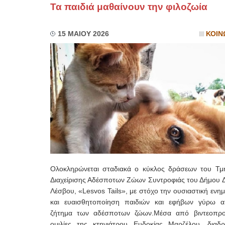
Τα παιδιά μαθαίνουν την φιλοζωία
15 ΜΑΙΟΥ 2026
ΚΟΙΝ
Ολοκληρώνεται σταδιακά ο κύκλος δράσεων του Τμ
Διαχείρισης Αδέσποτων Ζώων Συντροφιάς του Δήμου Δ
Λέσβου, «Lesvos Tails», με στόχο την ουσιαστική εν
και ευαισθητοποίηση παιδιών και εφήβων γύρω 
ζήτημα των αδέσποτων ζώων.Μέσα από βιντεοπρο
ομιλίες της κτηνιάτρου Ευδοκίας Μαρζέλου, διαδρ