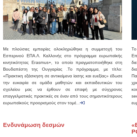
Με πλούσιες εμπειρίες ολοκληρώθηκε η συμμετοχή του
Το
Εσπερινού ΕΠΑ.Λ. Καλλονής στο πρόγραμμα ευρωπαϊκής
Επ
κινητικότητας Erasmus+, το οποίο πραγματοποιήθηκε στη
δι
Βουδαπέστη της Ουγγαρίας .Το πρόγραμμα, με τίτλο:
δι
«Πρακτικη εξάσκηση σε αντικείμενα ίασης και ευεξίας» έδωσε
Πα
την ευκαιρία σε ομάδα μαθητών και εκπαιδευτικών του
χρ
σχολείου μας να έρθουν σε επαφή με σύγχρονες
κο
επαγγελματικές πρακτικές σε έναν από τους σημαντικότερους
se
ευρωπαϊκούς προορισμούς στον τομέ...
ευ
Ενδυνάμωση δεσμών
«
Ρ