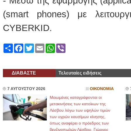
- Μέσω της εφαρμογής (applica
(smart phones) με λειτουργι
CYBERKID.
Share
Facebook
Twitter
Email
WhatsApp
Viber
ΔΙΑΒΑΣΤΕ
Τελευταίες ειδήσεις
7 ΑΥΓΟΥΣΤΟΥ 2026
ΟΙΚΟΝΟΜΙΑ
Μειωμένες καταγράφονται οι
μετακινήσεις των κατοίκων της
Λέσβου λόγω των υψηλών τιμών
των υγρών καυσίμων κίνησης,
όπως αναφέρει ο πρόεδρος των
βενζινοπωλών Λέσβου, Γιώργος