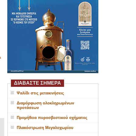
Α
ΔΙΑΒΑΣΤΕ ΣΗΜΕΡΑ
Ψαλίδι στις μετακινήσεις
Διαμόρφωση ολοκληρωμένων
προτάσεων
Προμήθεια πυροσβεστικού οχήματος
Πλακόστρωση Μεγαλοχωρίου