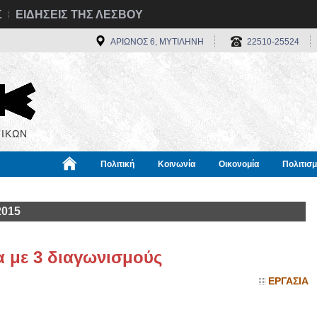
Σ
ΕΙΔΗΣΕΙΣ ΤΗΣ ΛΕΣΒΟΥ
ΑΡΙΩΝΟΣ 6, ΜΥΤΙΛΗΝΗ
22510-25524
ΙΚΩΝ
Πολιτική
Κοινωνία
Οικονομία
Πολιτισ
α
Χρήσιμα
Διεθνή
Πληροφορίες
2015
α με 3 διαγωνισμούς
ΕΡΓΑΣΙΑ