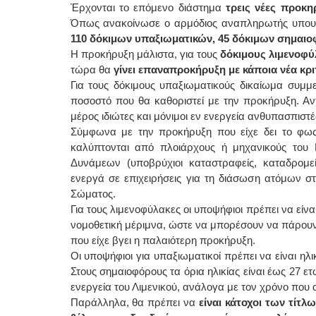
Έρχονται το επόμενο διάστημα
τρεις νέες προκη
Όπως ανακοίνωσε ο αρμόδιος αναπληρωτής υπουρ
110 δόκιμων υπαξιωματικών, 45 δόκιμων σημαιο
Η προκήρυξη μάλιστα, για τους
δόκιμους λιμενοφύ
τώρα θα
γίνει επαναπροκήρυξη με κάποια νέα κρι
Για τους δόκιμους υπαξιωματικούς δικαίωμα συμμε
ποσοστό που θα καθοριστεί με την προκήρυξη. Αν
μέρος ιδιώτες και μόνιμοι εν ενεργεία ανθυπασπιστ
Σύμφωνα με την προκήρυξη που είχε δει το φως τ
καλύπτονται από πλοιάρχους ή μηχανικούς του
Δυνάμεων (υποβρύχιοι καταστραφείς, καταδρομείς
ενεργά σε επιχειρήσεις για τη διάσωση ατόμων σ
Σώματος.
Για τους λιμενοφύλακες οι υποψήφιοι πρέπει να είνα
νομοθετική μέριμνα, ώστε να μπορέσουν να πάρουν 
που είχε βγει η παλαιότερη προκήρυξη.
Οι υποψήφιοι για υπαξιωματικοί πρέπει να είναι ηλ
Στους σημαιοφόρους τα όρια ηλικίας είναι έως 27 ετ
ενεργεία του Λιμενικού, ανάλογα με τον χρόνο που
Παράλληλα, θα πρέπει να
είναι κάτοχοι των τίτ