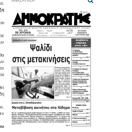
α.
ξη
αι
σε
υν
θα
ων
αν
ού
εί
δή
α.
εν
ου