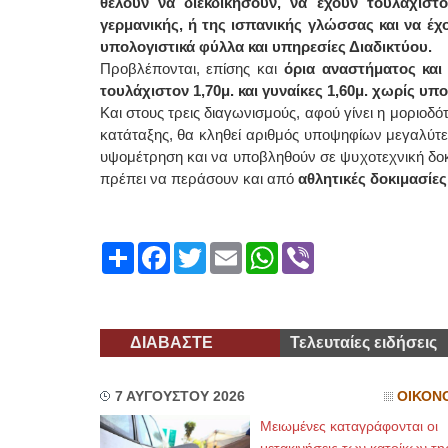
θέλουν να διεκδικήσουν, να έχουν τουλάχιστο
γερμανικής, ή της ισπανικής γλώσσας και να έχ
υπολογιστικά φύλλα και υπηρεσίες Διαδικτύου.
Προβλέπονται, επίσης και
όρια αναστήματος και
τουλάχιστον 1,70μ. και γυναίκες 1,60μ. χωρίς υπ
Και στους τρεις διαγωνισμούς, αφού γίνει η μοριο
κατάταξης, θα κληθεί αριθμός υποψηφίων μεγαλύ
υψομέτρηση και να υποβληθούν σε ψυχοτεχνική δοκιμ
πρέπει να περάσουν και από
αθλητικές δοκιμασίες
Share
Facebook
Twitter
Email
WhatsApp
Viber
ΔΙΑΒΑΣΤΕ
Τελευταίες ειδήσεις
7 ΑΥΓΟΥΣΤΟΥ 2026
ΟΙΚΟΝ
Μειωμένες καταγράφονται οι