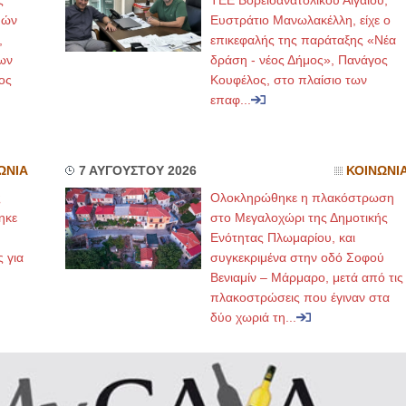
ς
ΤΕΕ Βορειοανατολικού Αιγαίου,
μών
Ευστράτιο Μανωλακέλλη, είχε ο
,
επικεφαλής της παράταξης «Νέα
ων
δράση - νέος Δήμος», Πανάγος
ος
Κουφέλος, στο πλαίσιο των
επαφ...
ΩΝΙΑ
7 ΑΥΓΟΥΣΤΟΥ 2026
ΚΟΙΝΩΝΙ
ς
Ολοκληρώθηκε η πλακόστρωση
ηκε
στο Μεγαλοχώρι της Δημοτικής
,
Ενότητας Πλωμαρίου, και
ς για
συγκεκριμένα στην οδό Σοφού
Βενιαμίν – Μάρμαρο, μετά από τις
πλακοστρώσεις που έγιναν στα
δύο χωριά τη...