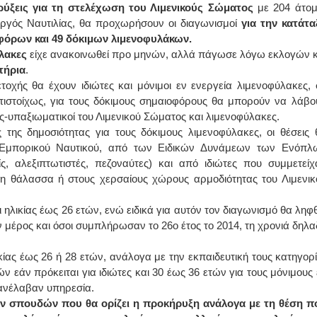
ρύξεις για τη στελέχωση του Λιμενικούς Σώματος
με 204 άτομ
γός Ναυτιλίας, θα προχωρήσουν οι διαγωνισμοί
για την κατάτα
φόρων και 49 δόκιμων λιμενοφυλάκων.
λακες
είχε ανακοινωθεί προ μηνών, αλλά πάγωσε λόγω εκλογών κ
τήρια
.
τοχής θα έχουν ιδιώτες και μόνιμοι εν ενεργεία λιμενοφύλακες, 
τιστοίχως, για τους δόκιμους σημαιοφόρους θα μπορούν να λάβο
ές-υπαξιωματικοί του Λιμενικού Σώματος και λιμενοφύλακες.
ης δημοσιότητας για τους δόκιμους λιμενοφύλακες, οι θέσεις 
 Εμπορικού Ναυτικού, από των Ειδικών Δυνάμεων των Ενόπλ
, αλεξιπτωτιστές, πεζοναύτες) και από ιδιώτες που συμμετείχ
τη θάλασσα ή στους χερσαίους χώρους αρμοδιότητας του Λιμενικ
ι ηλικίας έως 26 ετών, ενώ ειδικά για αυτόν τον διαγωνισμό θα ληφθ
μέρος και όσοι συμπλήρωσαν το 26ο έτος το 2014, τη χρονιά δηλα
ικίας έως 26 ή 28 ετών, ανάλογα με την εκπαιδευτική τους κατηγορί
ών εάν πρόκειται για ιδιώτες και 30 έως 36 ετών για τους μόνιμους 
 ανέλαβαν υπηρεσία.
λων σπουδών που θα ορίζει η προκήρυξη ανάλογα με τη θέση π