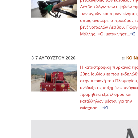
μετακινήσεις των κατοίκων τη
Λέσβου λόγω των υψηλών τι
των υγρών καυσίμων κίνησης
όπως αναφέρει ο πρόεδρος τ
βενζινοπωλών Λέσβου, Γιώργ
Μάλλης. «Οι μετακινήσε...
7 ΑΥΓΟΥΣΤΟΥ 2026
ΚΟΙΝ
Η καταστροφική πυρκαγιά τη
29ης Ιουλίου εε που εκδηλώθ
στην περιοχή του Πλωμαρίου
ανέδειξε τις αυξημένες ανάγκε
προμήθεια εξοπλισμού και
κατάλληλων μέσων για την
ενίσχυση ...