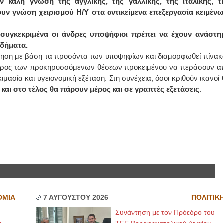
ν καλή γνώση της αγγλικής, της γαλλικής, της ιταλικής, τ
ουν γνώση χειρισμού Η/Υ στα αντικείμενα επεξεργασία κειμένω
ΙΩΑΝΝΗΣ Α. ΜΑΛΛΙΑΣ
 συγκεκριμένα οι άνδρες υποψήφιοι πρέπει να έχουν ανάστη
ΧΕΙΡΟΥΡΓΟΣ
οδήματα.
ΟΦΘΑΛΜΙΑΤΡΟΣ
Διδάκτωρ Ιατρικής Σχολής
δότηση με βάση τα προσόντα των υποψηφίων και διαμορφωθεί πίνακ
Πανεπιστημίου Αθηνών
Καλλιπόλεως 3,Νέα Σμύρνη,
τερος των προκηρυσσόμενων θέσεων προκειμένου να περάσουν α
τηλ:210-9320215
ασία και υγειονομική εξέταση. Στη συνέχεια, όσοι κριθούν ικανοί 
Καβέτσου 10, Μυτιλήνη, τηλ:
2251038065
 και στο τέλος θα πάρουν μέρος και σε γραπτές εξετάσεις
.
Χειρουργός Ωτορινολαρυγγολόγος
Έλενα Μπούμπα
Στρατιωτικός Ιατρός
Διδ.Παν.Αθηνών
Διπλωματούχος Ευρ.Ακαδημίας
Πάρνηθας 95-97 Αχαρναί
2102467085 & 6938502258
email- elenboumpa@gmail.com
ΟΜΙΑ
7 ΑΥΓΟΥΣΤΟΥ 2026
ΠΟΛΙΤΙΚ
Συνάντηση με τον Πρόεδρο του