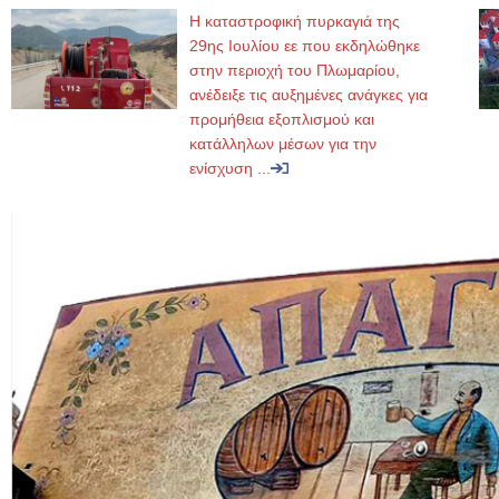
Η καταστροφική πυρκαγιά της
29ης Ιουλίου εε που εκδηλώθηκε
στην περιοχή του Πλωμαρίου,
ανέδειξε τις αυξημένες ανάγκες για
προμήθεια εξοπλισμού και
κατάλληλων μέσων για την
ενίσχυση ...