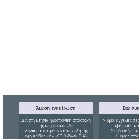
Άμεση ενημέρωση
Σας συμ
Δυνατή Ετήσια ηλεκτρονική αποστολή
Μικρές αγγελίες σε 
της εφημερίδας «Δ»
1 εβδομάδα απ
Μηνιαία ηλεκτρονική αποστολή της
2 εβδομάδες α
εφημερίδας «Δ» 10Ε (+4% Φ.Π.Α)
1 μήνας από