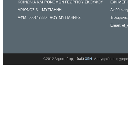
ΚΟΙΝΩΝΙΑ ΚΛΗΡΟΝΟΜΩΝ ΓΕΩΡΓΙΟΥ ΣΚΟΥΦΟΥ
ΕΦΗΜΕΡΙ
ΑΡΙΩΝΟΣ 6 – ΜΥΤΙΛΗΝΗ
Διεύθυνση
ΑΦΜ: 999147330 - ΔΟΥ ΜΥΤΙΛΗΝΗΣ
Τηλέφωνο:
Email: ef_
©2012 Δημοκράτης |
Απαγορεύεται η χρήση