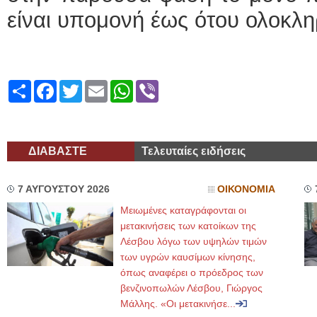
είναι υπομονή έως ότου ολοκλ
Share
Facebook
Twitter
Email
WhatsApp
Viber
ΔΙΑΒΑΣΤΕ
Τελευταίες ειδήσεις
7 ΑΥΓΟΥΣΤΟΥ 2026
ΟΙΚΟΝΟΜΙΑ
Μειωμένες καταγράφονται οι
μετακινήσεις των κατοίκων της
Λέσβου λόγω των υψηλών τιμών
των υγρών καυσίμων κίνησης,
όπως αναφέρει ο πρόεδρος των
βενζινοπωλών Λέσβου, Γιώργος
Μάλλης. «Οι μετακινήσε...