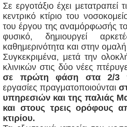
Σε εργοτάξιο έχει μετατραπεί τ
ΕΙΔΙΚΟΣ ΚΑΡΔΙ
κεντρικό κτίριο του νοσοκομεί
ΚΩΝΣΤΑ
του έργου της αναμόρφωσής το
Holter π
Δοκιμασ
φυσικό, δημιουργεί αρκετ
υπέρηχο
Μυτιλήν
τηλ.2251
καθημερινότητα και στην ομαλή 
Γέρα:Πα
aronisk
Συγκεκριμένα, μετά την ολοκ
Φυσικοθεραπεύτρι
κλινικών στις δύο νέες πτέρυγ
Σταυρουλ
σε πρώτη φάση στα 2/3 τ
Πτυχιούχ
ΑΤΕΙ Θε
Σύμβαση
εργασίες πραγματοποιούνται
σ
Ασκληπι
Μυτιλήν
υπηρεσιών και της παλιάς Μα
τηλ. 225
και στους τρεις ορόφους α
κτιρίου.