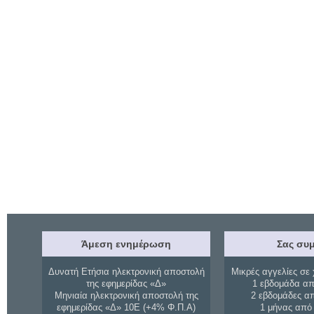
Άμεση ενημέρωση
Σας συμ
Δυνατή Ετήσια ηλεκτρονική αποστολή
Μικρές αγγελίες σε 
της εφημερίδας «Δ»
1 εβδομάδα απ
Μηνιαία ηλεκτρονική αποστολή της
2 εβδομάδες α
εφημερίδας «Δ» 10Ε (+4% Φ.Π.Α)
1 μήνας από