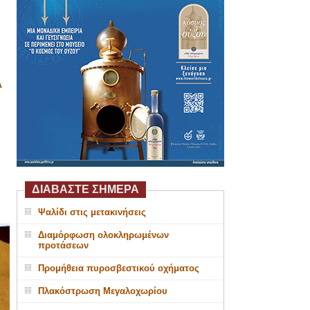
Α
ΔΙΑΒΑΣΤΕ ΣΗΜΕΡΑ
Ψαλίδι στις μετακινήσεις
Διαμόρφωση ολοκληρωμένων
προτάσεων
Προμήθεια πυροσβεστικού οχήματος
Πλακόστρωση Μεγαλοχωρίου