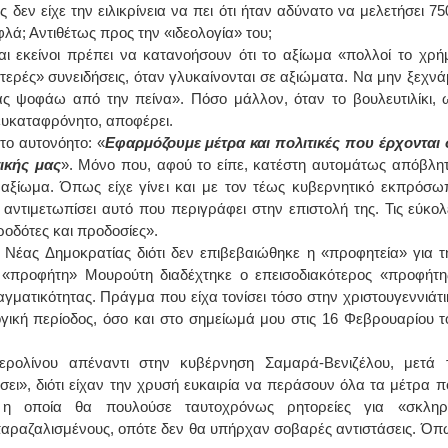
εν είχε την ειλικρίνεια να πει ότι ήταν αδύνατο να μελετήσει 75
φλά; Αντιθέτως προς την «ιδεολογία» του;
 εκείνοι πρέπει να κατανοήσουν ότι το αξίωμα «πολλοί το χρή
ιστερές» συνειδήσεις, όταν γλυκαίνονται σε αξιώματα. Να μην ξεχνά
 ας ψοφάω από την πείνα». Πόσο μάλλον, όταν το βουλευτιλίκι, 
ευκαταφρόνητο, αποφέρει.
το αυτονόητο: «
Εφαρμόζουμε μέτρα και πολιτικές που έρχονται 
τικής μας
». Μόνο που, αφού το είπε, κατέστη αυτομάτως απόβλητ
αξίωμα. Όπως είχε γίνει και με τον τέως κυβερνητικό εκπρόσω
 αντιμετωπίσει αυτό που περιγράφει στην επιστολή της. Τις εύκολ
προδότες και προδοσίες».
 Νέας Δημοκρατίας διότι δεν επιβεβαιώθηκε η «προφητεία» για τ
 «προφήτη» Μουρούτη διαδέχτηκε ο επεισοδιακότερος «προφήτη
γματικότητας. Πράγμα που είχα τονίσει τόσο στην χριστουγεννιάτι
γική περίοδος, όσο και στο σημείωμά μου στις 16 Φεβρουαρίου τ
ρολίνου απέναντι στην κυβέρνηση Σαμαρά-Βενιζέλου, μετά τ
σει», διότι είχαν την χρυσή ευκαιρία να περάσουν όλα τα μέτρα π
 η οποία θα πουλούσε ταυτοχρόνως ρητορείες για «σκληρ
παραζαλισμένους, οπότε δεν θα υπήρχαν σοβαρές αντιστάσεις. Όπ