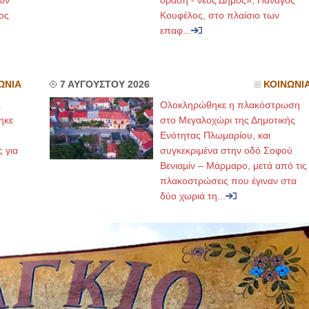
ων
δράση - νέος Δήμος», Πανάγος
ος
Κουφέλος, στο πλαίσιο των
επαφ...
ΩΝΙΑ
7 ΑΥΓΟΥΣΤΟΥ 2026
ΚΟΙΝΩΝΙ
ς
Ολοκληρώθηκε η πλακόστρωση
ηκε
στο Μεγαλοχώρι της Δημοτικής
,
Ενότητας Πλωμαρίου, και
ς για
συγκεκριμένα στην οδό Σοφού
Βενιαμίν – Μάρμαρο, μετά από τις
πλακοστρώσεις που έγιναν στα
δύο χωριά τη...