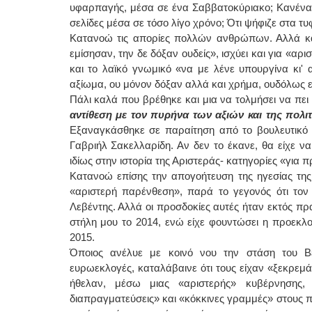
υφαρπαγής, μέσα σε ένα Σαββατοκύριακο; Κανένας δ
σελίδες μέσα σε τόσο λίγο χρόνο; Ότι ψήφιζε στα τυ
Κατανοώ τις απορίες πολλών ανθρώπων. Αλλά και
εμίσησαν, την δε δόξαν ουδείς», ισχύει και για «αρ
και το λαϊκό γνωμικό «να με λένε υπουργίνα κι'
αξίωμα, ου μόνον δόξαν αλλά και χρήμα, ουδόλως 
Πάλι καλά που βρέθηκε και μια να τολμήσει να πει 
αντίθεση με τον πυρήνα των αξιών και της πολι
Εξαναγκάσθηκε σε παραίτηση από το βουλευτικό 
Γαβριήλ Σακελλαρίδη. Αν δεν το έκανε, θα είχε να
ιδίως στην ιστορία της Αριστεράς- κατηγορίες «για 
Κατανοώ επίσης την απογοήτευση της ηγεσίας της
«αριστερή παρένθεση», παρά το γεγονός ότι τον
Λεβέντης. Αλλά οι προσδοκίες αυτές ήταν εκτός πρα
στήλη μου το 2014, ενώ είχε φουντώσει η προεκλο
2015.
Όποιος ανέλυε με κοινό νου την στάση του Βε
ευρωεκλογές, καταλάβαινε ότι τους είχαν «ξεκρεμά
ήθελαν, μέσω μιας «αριστερής» κυβέρνησης,
διαπραγματεύσεις» και «κόκκινες γραμμές» στους 