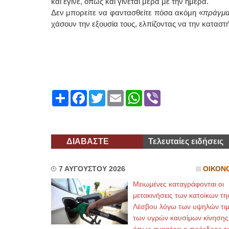
και έγινε, όπως και γίνεται μέρα με την ημέρα.
Δεν μπορείτε να φαντασθείτε πόσα ακόμη «
πράγματ
χάσουν την εξουσία τους, ελπίζοντας να την καταστ
Share
Facebook
Twitter
Email
WhatsApp
Viber
ΔΙΑΒΑΣΤΕ
Τελευταίες ειδήσεις
7 ΑΥΓΟΥΣΤΟΥ 2026
ΟΙΚΟΝ
Μειωμένες καταγράφονται οι
μετακινήσεις των κατοίκων τη
Λέσβου λόγω των υψηλών τι
των υγρών καυσίμων κίνησης