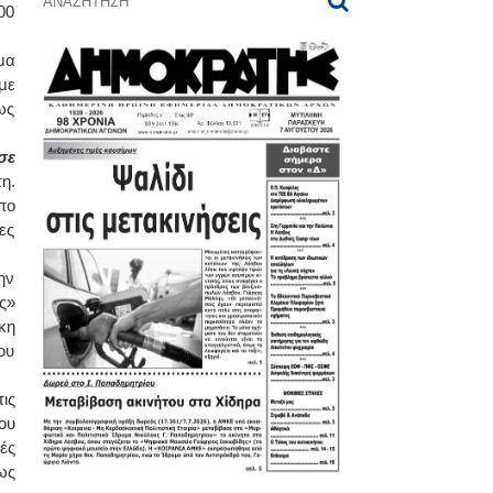
00
μα
με
ως
σε
η.
πο
ες
ην
ς»
κη
ου
ις
ου
ές
ως