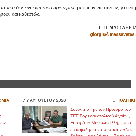
α που δεν είναι και τόσο αριστερά
», μπορούν να κάνουν, για να 
ΙΩΑΝΝΗΣ Α. ΜΑΛΛΙΑΣ
ήσουν και καθεστώς.
ΧΕΙΡΟΥΡΓΟΣ
Γ. Π. ΜΑΣΣΑΒΕΤ
ΟΦΘΑΛΜΙΑΤΡΟΣ
Διδάκτωρ Ιατρικής Σχολής
giorgis@massavetas.
Πανεπιστημίου Αθηνών
Καλλιπόλεως 3,Νέα Σμύρνη,
τηλ:210-9320215
Καβέτσου 10, Μυτιλήνη, τηλ:
2251038065
Χειρουργός Ωτορινολαρυγγολόγος
Έλενα Μπούμπα
Στρατιωτικός Ιατρός
Διδ.Παν.Αθηνών
Διπλωματούχος Ευρ.Ακαδημίας
Πάρνηθας 95-97 Αχαρναί
2102467085 & 6938502258
ΟΜΙΑ
7 ΑΥΓΟΥΣΤΟΥ 2026
ΠΟΛΙΤΙΚ
email- elenboumpa@gmail.com
Συνάντηση με τον Πρόεδρο του
ς
ΤΕΕ Βορειοανατολικού Αιγαίου,
μών
Ευστράτιο Μανωλακέλλη, είχε ο
,
επικεφαλής της παράταξης «Νέα