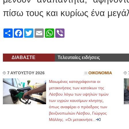
πίσω τους και κυρίως ένα μεγά
Share
Facebook
Twitter
Email
WhatsApp
Viber
ΔΙΑΒΑΣΤΕ
Τελευταίες ειδήσεις
7 ΑΥΓΟΥΣΤΟΥ 2026
ΟΙΚΟΝΟΜΙΑ
Μειωμένες καταγράφονται οι
μετακινήσεις των κατοίκων της
Λέσβου λόγω των υψηλών τιμών
των υγρών καυσίμων κίνησης,
όπως αναφέρει ο πρόεδρος των
βενζινοπωλών Λέσβου, Γιώργος
Μάλλης. «Οι μετακινήσε...