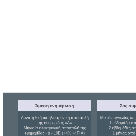
Άμεση ενημέρωση
Σας συμ
Δυνατή Ετήσια ηλεκτρονική αποστολή
Μικρές αγγελίες σε 
της εφημερίδας «Δ»
1 εβδομάδα απ
Μηνιαία ηλεκτρονική αποστολή της
2 εβδομάδες α
εφημερίδας «Δ» 10Ε (+4% Φ.Π.Α)
1 μήνας από