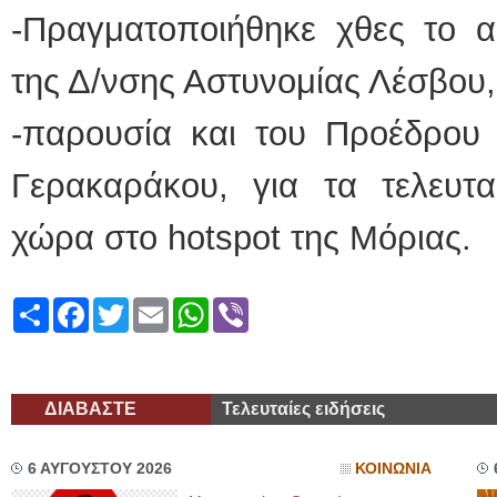
-Πραγματοποιήθηκε χθες το α
ΕΙΔΙΚΟΣ ΚΑΡΔΙΟΛΟΓΟΣ
της Δ/νσης Αστυνομίας Λέσβου,
ΚΩΝΣΤΑΝΤΙΝΟΣ Ε. 
Holter πίεσης και ρυθ
Δοκιμασία κοπώσεως
-παρουσία και του Προέδρου 
υπέρηχος
Μυτιλήνη Βουρνάζων
τηλ.2251302311
Γερακαράκου, για τα τελευτ
Γέρα:Παπάδος τηλ.22
aroniskos@gmail.co
χώρα στο hotspot της Μόριας.
Φυσικοθεραπεύτρια Manual 
Σταυρουλάκη-Γαλάτη 
Πτυχιούχος Φυσικοθε
Share
Facebook
Twitter
Email
WhatsApp
Viber
ΑΤΕΙ Θεσσαλονίκης
Σύμβαση με ΕΟΠΥΥ
Ασκληπιού 39 Χρυσο
Μυτιλήνη
τηλ. 22510-54898- 6
ΔΙΑΒΑΣΤΕ
Τελευταίες ειδήσεις
6 ΑΥΓΟΥΣΤΟΥ 2026
ΚΟΙΝΩΝΙΑ