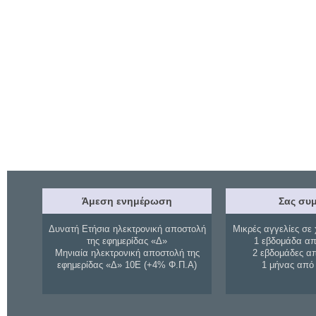
Άμεση ενημέρωση
Σας συμ
Δυνατή Ετήσια ηλεκτρονική αποστολή
Μικρές αγγελίες σε 
της εφημερίδας «Δ»
1 εβδομάδα απ
Μηνιαία ηλεκτρονική αποστολή της
2 εβδομάδες α
εφημερίδας «Δ» 10Ε (+4% Φ.Π.Α)
1 μήνας από