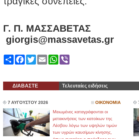
τραγικές συνέπειες.
Γ. Π. ΜΑΣΣΑΒΕΤΑΣ
giorgis@massavetas.gr
Share
Facebook
Twitter
Email
WhatsApp
Viber
ΔΙΑΒΑΣΤΕ
Τελευταίες ειδήσεις
7 ΑΥΓΟΥΣΤΟΥ 2026
ΟΙΚΟΝΟΜΙΑ
Μειωμένες καταγράφονται οι
μετακινήσεις των κατοίκων της
Λέσβου λόγω των υψηλών τιμών
των υγρών καυσίμων κίνησης,