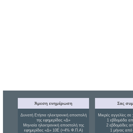
Άμεση ενημέρωση
Σας συμ
Δυνατή Ετήσια ηλεκτρονική αποστολή
Μικρές αγγελίες σε 
της εφημερίδας «Δ»
1 εβδομάδα απ
Μηνιαία ηλεκτρονική αποστολή της
2 εβδομάδες α
εφημερίδας «Δ» 10Ε (+4% Φ.Π.Α)
1 μήνας από