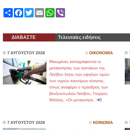
Share
Facebook
Twitter
Email
WhatsApp
Viber
ΔΙΑΒΑΣΤΕ
Τελευταίες ειδήσεις
7 ΑΥΓΟΥΣΤΟΥ 2026
ΟΙΚΟΝΟΜΙΑ
Μειωμένες καταγράφονται οι
μετακινήσεις των κατοίκων της
Λέσβου λόγω των υψηλών τιμών
των υγρών καυσίμων κίνησης,
όπως αναφέρει ο πρόεδρος των
βενζινοπωλών Λέσβου, Γιώργος
Μάλλης. «Οι μετακινήσε...
7 ΑΥΓΟΥΣΤΟΥ 2026
ΚΟΙΝΩΝΙΑ