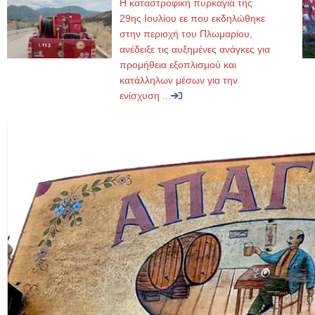
Η καταστροφική πυρκαγιά της
29ης Ιουλίου εε που εκδηλώθηκε
στην περιοχή του Πλωμαρίου,
ανέδειξε τις αυξημένες ανάγκες για
προμήθεια εξοπλισμού και
κατάλληλων μέσων για την
ενίσχυση ...