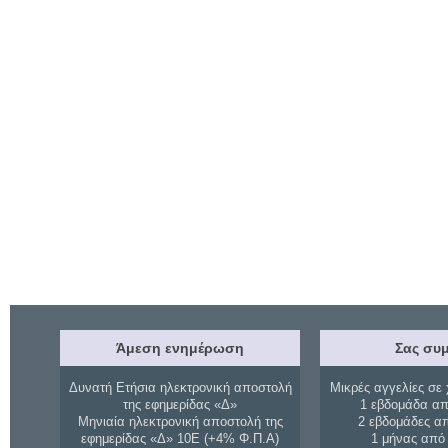
Άμεση ενημέρωση
Σας συμ
Δυνατή Ετήσια ηλεκτρονική αποστολή
Μικρές αγγελίες σε 
της εφημερίδας «Δ»
1 εβδομάδα απ
Μηνιαία ηλεκτρονική αποστολή της
2 εβδομάδες α
εφημερίδας «Δ» 10Ε (+4% Φ.Π.Α)
1 μήνας από