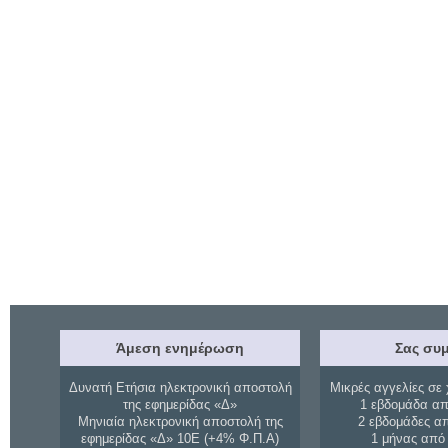
Άμεση ενημέρωση
Σας συμ
Δυνατή Ετήσια ηλεκτρονική αποστολή
Μικρές αγγελίες σε 
της εφημερίδας «Δ»
1 εβδομάδα απ
Μηνιαία ηλεκτρονική αποστολή της
2 εβδομάδες α
εφημερίδας «Δ» 10Ε (+4% Φ.Π.Α)
1 μήνας από