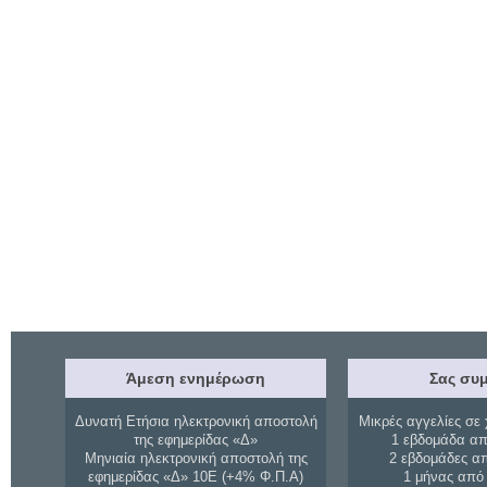
Άμεση ενημέρωση
Σας συμ
Δυνατή Ετήσια ηλεκτρονική αποστολή
Μικρές αγγελίες σε 
της εφημερίδας «Δ»
1 εβδομάδα απ
Μηνιαία ηλεκτρονική αποστολή της
2 εβδομάδες α
εφημερίδας «Δ» 10Ε (+4% Φ.Π.Α)
1 μήνας από