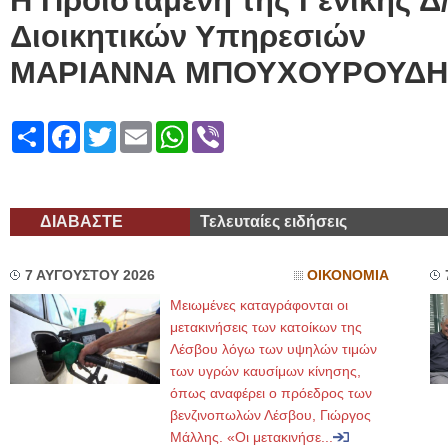
Η Προϊσταμένη της Γενικής Δ
Διοικητικών Υπηρεσιών
ΜΑΡΙΑΝΝΑ ΜΠΟΥΧΟΥΡΟΥΔΗ
Share
Facebook
Twitter
Email
WhatsApp
Viber
ΔΙΑΒΑΣΤΕ
Τελευταίες ειδήσεις
7 ΑΥΓΟΥΣΤΟΥ 2026
ΟΙΚΟΝΟΜΙΑ
Μειωμένες καταγράφονται οι
μετακινήσεις των κατοίκων της
Λέσβου λόγω των υψηλών τιμών
των υγρών καυσίμων κίνησης,
όπως αναφέρει ο πρόεδρος των
βενζινοπωλών Λέσβου, Γιώργος
Μάλλης. «Οι μετακινήσε...