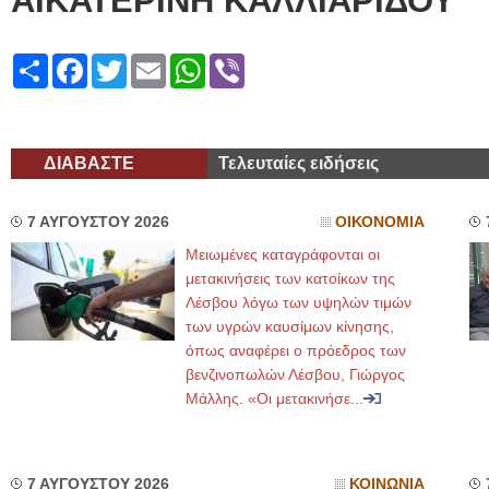
ΑΙΚΑΤΕΡΙΝΗ ΚΑΛΛΙΑΡΙΔΟΥ
Share
Facebook
Twitter
Email
WhatsApp
Viber
ΔΙΑΒΑΣΤΕ
Τελευταίες ειδήσεις
7 ΑΥΓΟΥΣΤΟΥ 2026
ΟΙΚΟΝΟΜΙΑ
Μειωμένες καταγράφονται οι
μετακινήσεις των κατοίκων της
Λέσβου λόγω των υψηλών τιμών
των υγρών καυσίμων κίνησης,
όπως αναφέρει ο πρόεδρος των
βενζινοπωλών Λέσβου, Γιώργος
Μάλλης. «Οι μετακινήσε...
7 ΑΥΓΟΥΣΤΟΥ 2026
ΚΟΙΝΩΝΙΑ