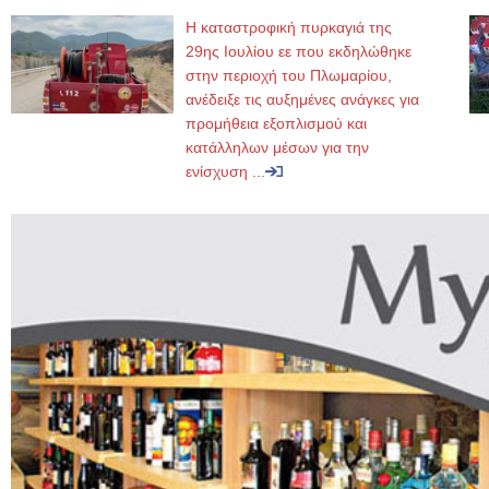
Η καταστροφική πυρκαγιά της
29ης Ιουλίου εε που εκδηλώθηκε
στην περιοχή του Πλωμαρίου,
ανέδειξε τις αυξημένες ανάγκες για
προμήθεια εξοπλισμού και
κατάλληλων μέσων για την
ενίσχυση ...