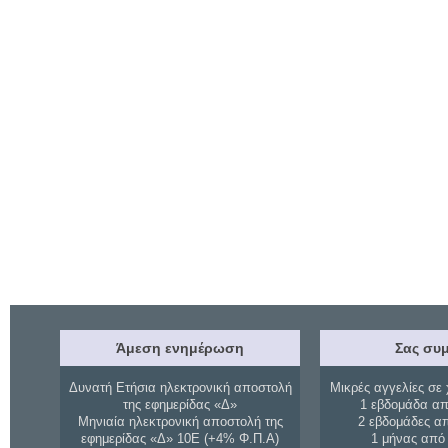
Άμεση ενημέρωση
Σας συμ
Δυνατή Ετήσια ηλεκτρονική αποστολή
Μικρές αγγελίες σε 
της εφημερίδας «Δ»
1 εβδομάδα απ
Μηνιαία ηλεκτρονική αποστολή της
2 εβδομάδες α
εφημερίδας «Δ» 10Ε (+4% Φ.Π.Α)
1 μήνας από