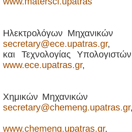
www.matersci.upatras
τηλ.: 2610
Ηλεκτρολόγων Μηχ
secretary@ece.upatras.gr
,
και Τεχνολογίας Υπολ
www.ece.upatras.gr
,
τηλ.: 261
Χημικών Μηχαν
secretary@chemeng.upatras.gr
Ιστότ
www.chemeng.upatras.gr
,