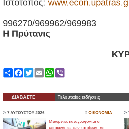
Ιστότοπος:
www.econ.upatras.g
τηλ.:
996270/969962/969983
Η Πρύτανις
ΒΕΝ
ΚΥ
Share
Facebook
Twitter
Email
WhatsApp
Viber
ΔΙΑΒΑΣΤΕ
Τελευταίες ειδήσεις
7 ΑΥΓΟΥΣΤΟΥ 2026
ΟΙΚΟΝΟΜΙΑ
Μειωμένες καταγράφονται οι
μετακινήσεις των κατοίκων της