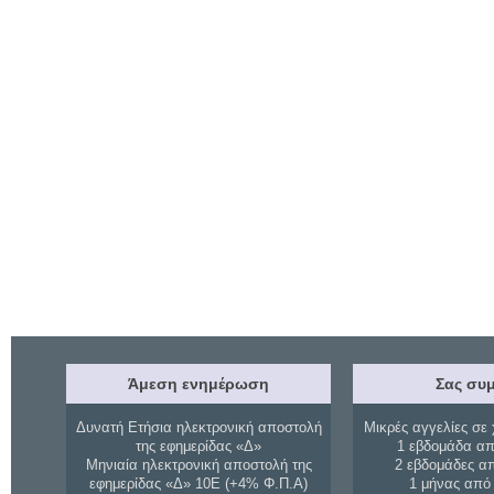
Άμεση ενημέρωση
Σας συμ
Δυνατή Ετήσια ηλεκτρονική αποστολή
Μικρές αγγελίες σε 
της εφημερίδας «Δ»
1 εβδομάδα απ
Μηνιαία ηλεκτρονική αποστολή της
2 εβδομάδες α
εφημερίδας «Δ» 10Ε (+4% Φ.Π.Α)
1 μήνας από