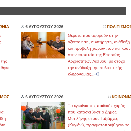
ΩΝΙΑ
6 ΑΥΓΟΥΣΤΟΥ 2026
ΠΟΛΙΤΙΣΜΟ
υ
Θέματα που αφορούν στην
ς
αξιοποίηση, συντήρηση, ανάδειξη
και προβολή χώρων που ανήκουν
στην εποπτεία της Εφορείας
 της
Αρχαιοτήτων Λέσβου, με στόχο
ήθηκε
την ανάδειξη της πολιτιστικής
κληρονομιάς...
ΣΜΟΣ
6 ΑΥΓΟΥΣΤΟΥ 2026
ΚΟΙΝΩΝΙ
Tα εγκαίνια της παιδικής χαράς
και
που κατασκεύασε ο Δήμος
39η
Μυτιλήνης στους Ταξιάρχες
ένο
(Καγιάνι), πραγματοποιήθηκαν το