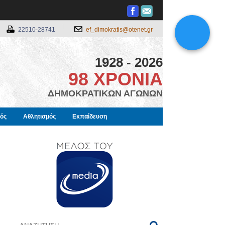
22510-28741
ef_dimokratis@otenet.gr
1928 - 2026
98 ΧΡΟΝΙΑ
ΔΗΜΟΚΡΑΤΙΚΩΝ ΑΓΩΝΩΝ
μός
Αθλητισμός
Εκπαίδευση