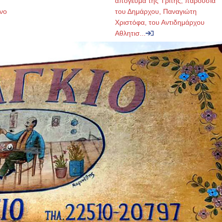
απόγευμα της Τρίτης, παρουσία
νο
του Δημάρχου, Παναγιώτη
Χριστόφα, του Αντιδημάρχου
Αθλητισ...