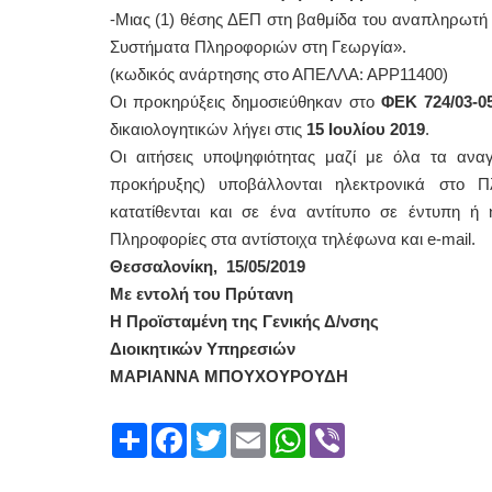
-Μιας (1) θέσης ΔΕΠ στη βαθμίδα του αναπληρωτή
Συστήματα Πληροφοριών στη Γεωργία».
(κωδικός ανάρτησης στο ΑΠΕΛΛΑ: ΑΡΡ11400)
Οι προκηρύξεις δημοσιεύθηκαν στο
ΦΕΚ 724/03-05
δικαιολογητικών λήγει στις
15 Ιουλίου 2019
.
Οι αιτήσεις υποψηφιότητας μαζί με όλα τα ανα
προκήρυξης) υποβάλλονται ηλεκτρονικά στο 
κατατίθενται και σε ένα αντίτυπο σε έντυπη 
Πληροφορίες στα αντίστοιχα τηλέφωνα και e-mail.
Θεσσαλονίκη, 15/05/2019
Με εντολή του Πρύτανη
Η Προϊσταμένη της Γενικής Δ/νσης
Διοικητικών Υπηρεσιών
ΜΑΡΙΑΝΝΑ ΜΠΟΥΧΟΥΡΟΥΔΗ
Share
Facebook
Twitter
Email
WhatsApp
Viber