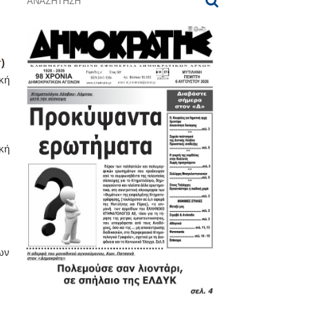
r
)
κή
κή
ων