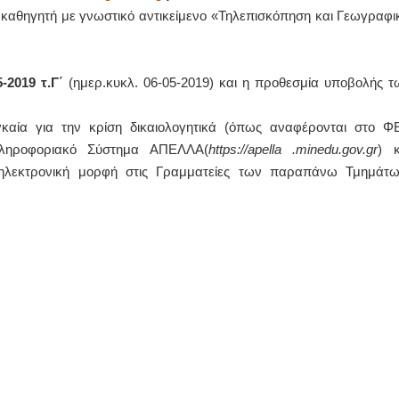
 καθηγητή με γνωστικό αντικείμενο «Τηλεπισκόπηση και Γεωγραφι
ΙΩΑΝΝΗΣ Α. ΜΑΛΛΙΑΣ
ΧΕΙΡΟΥΡΓΟΣ
ΟΦΘΑΛΜΙΑΤΡΟΣ
-2019 τ.Γ΄
(ημερ.κυκλ. 06-05-2019) και η προθεσμία υποβολής τ
Διδάκτωρ Ιατρικής Σχολής
Πανεπιστημίου Αθηνών
Καλλιπόλεως 3,Νέα Σμύρνη,
γκαία για την κρίση δικαιολογητικά (όπως αναφέρονται στο Φ
τηλ:210-9320215
Καβέτσου 10, Μυτιλήνη, τηλ:
Πληροφοριακό Σύστημα ΑΠΕΛΛΑ(
https
://
apella
.
minedu
.
gov
.
gr
) κ
2251038065
ή ηλεκτρονική μορφή στις Γραμματείες των παραπάνω Τμημάτω
Χειρουργός Ωτορινολαρυγγολόγος
Έλενα Μπούμπα
Στρατιωτικός Ιατρός
Διδ.Παν.Αθηνών
Διπλωματούχος Ευρ.Ακαδημίας
Πάρνηθας 95-97 Αχαρναί
2102467085 & 6938502258
email- elenboumpa@gmail.com