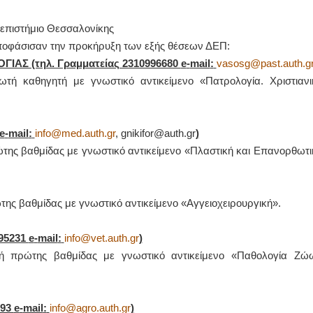
επιστήμιο Θεσσαλονίκης
ποφάσισαν την προκήρυξη των εξής θέσεων ΔΕΠ:
ΑΣ (τηλ. Γραμματείας 2310996680
e
-
mail
:
vasosg@past.auth.g
τή καθηγητή με γνωστικό αντικείμενο «Πατρολογία. Χριστιανι
e
-
mail
:
info@med.auth.gr
, gnikifor@auth.gr
)
ώτης βαθμίδας με γνωστικό αντικείμενο «Πλαστική και Επανορθωτι
της βαθμίδας με γνωστικό αντικείμενο «Αγγειοχειρουργική».
95231
e
-
mail
:
info@vet.auth.gr
)
ή πρώτης βαθμίδας με γνωστικό αντικείμενο «Παθολογία Ζώ
193
e
-
mail
:
info@agro.auth.gr
)