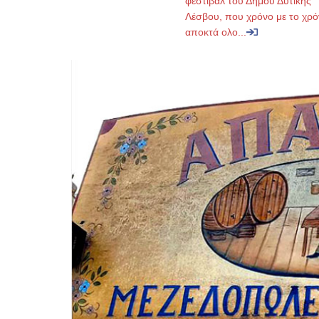
φεστιβάλ του Δήμου Δυτικής
Λέσβου, που χρόνο με το χρό
αποκτά ολο...