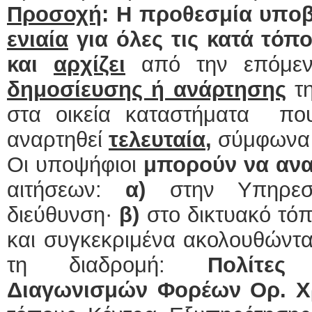
Προσοχή
: Η προθεσμία υποβ
ενιαία
για όλες τις κατά τόπ
και
αρχίζει
από την επόμε
δημοσίευσης ή ανάρτησης
τ
στα οικεία καταστήματα πο
αναρτηθεί
τελευταία
,
σύμφωνα 
Οι υποψήφιοι
μπορούν να ανα
αιτήσεων:
α)
στην Υπηρεσ
διεύθυνση·
β)
στο δικτυακό τό
και συγκεκριμένα ακολουθώντα
τη διαδρομή:
Πολίτε
Διαγωνισμών Φορέων
Ορ. 